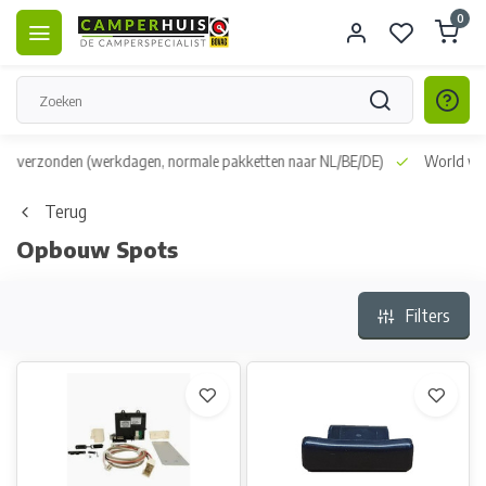
0
dag verzonden
(werkdagen, normale pakketten naar NL/BE/DE)
World wid
Terug
Opbouw Spots
Filters