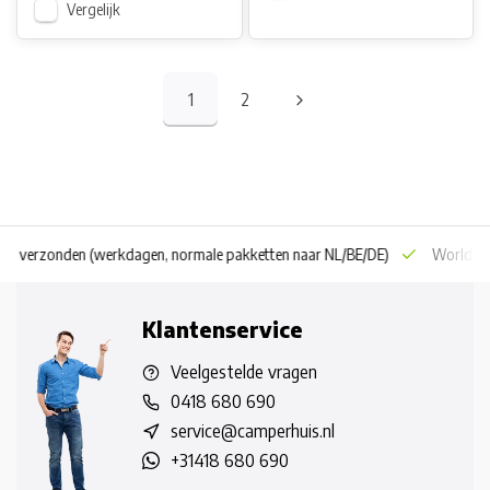
Vergelijk
1
2
 dag verzonden
(werkdagen, normale pakketten naar NL/BE/DE)
World wi
Klantenservice
Veelgestelde vragen
0418 680 690
service@camperhuis.nl
+31418 680 690