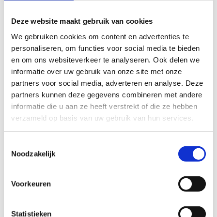
Deze website maakt gebruik van cookies
We gebruiken cookies om content en advertenties te
personaliseren, om functies voor social media te bieden
Frilight Frilight Mini
Frilight Frilight Mini
en om ons websiteverkeer te analyseren. Ook delen we
Tube D1 met
Tube D2 met
informatie over uw gebruik van onze site met onze
Schakelaar LED
Schakelaar LED
partners voor social media, adverteren en analyse. Deze
Op voorraad*
Op voorraad*
partners kunnen deze gegevens combineren met andere
informatie die u aan ze heeft verstrekt of die ze hebben
verzameld op basis van uw gebruik van hun services.
€37,95
€42,50
Vergelijk
Vergelijk
Toestemmingsselectie
Noodzakelijk
Voorkeuren
Statistieken