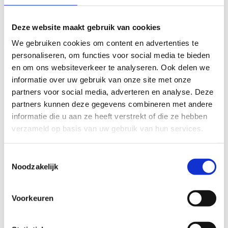
Vergelijk
€48,20
Deze website maakt gebruik van cookies
Vergelijk
We gebruiken cookies om content en advertenties te
personaliseren, om functies voor social media te bieden
en om ons websiteverkeer te analyseren. Ook delen we
informatie over uw gebruik van onze site met onze
partners voor social media, adverteren en analyse. Deze
partners kunnen deze gegevens combineren met andere
informatie die u aan ze heeft verstrekt of die ze hebben
verzameld op basis van uw gebruik van hun services.
Fjord Outdoor
Fjord Outdoor
Zekeringkast 4-
Zekeringkast 4-
Toestemmingsselectie
Modules Dubbelpolige
Modules met
Noodzakelijk
Zekeringautomaat
Aardlekschakelaar
B10A
30mA en Dubbelpolige
Zekeringautomaat
Op voorraad*
Voorkeuren
B10A
Op voorraad*
€30,70