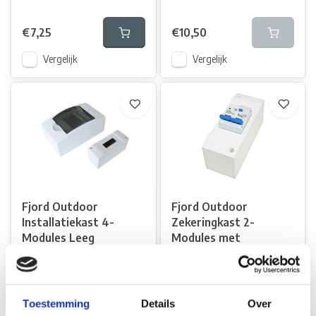
€7,25
€10,50
Vergelijk
Vergelijk
Fjord Outdoor
Fjord Outdoor
Installatiekast 4-
Zekeringkast 2-
Modules Leeg
Modules met
Aardlekschakelaar
Op voorraad*
30mA
Op voorraad*
€12,50
Toestemming
Details
Over