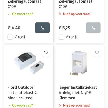
Zekeringautomaat
Zekeringautomaat
C10A
C10A
Waarom heb ik een aardlekschakelaar nodig in mijn camper?
Wat doet een zekeringautomaat in een camper?
Op voorraad*
Niet op voorraad
Kan ik een aardlekschakelaar en zekeringautomaat
combineren?
€14,40
€15,25
Vergelijk
Vergelijk
Fjord Outdoor
Jaeger Installatiekast
Installatiekast 2-
4-delig met N-/PE-
Modules Leeg
Klemmen
Op voorraad*
Niet op voorraad