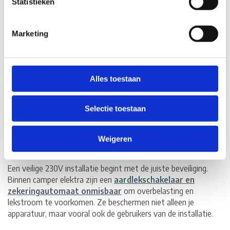
Statistieken
Vergelijk
€76,95
Marketing
Vergelijk
Alles toestaan
1
Selectie toestaan
Aardlekschakelaar en zekeringautomaat
Weigeren
voor camper elektra
Een veilige 230V installatie begint met de juiste beveiliging.
Binnen camper elektra zijn een
aardlekschakelaar en
zekeringautomaat onmisbaar
om overbelasting en
lekstroom te voorkomen. Ze beschermen niet alleen je
apparatuur, maar vooral ook de gebruikers van de installatie.