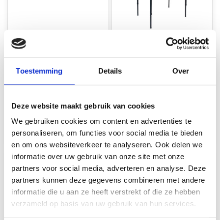
ViaMondo ViaMondo
ViaMondo ViaMondo
Premium Campingtafel
Premium Campingtafel
Boa II 80x60cm
Boa IV 100x65cm
Toestemming
Details
Over
Op voorraad*
Op voorraad*
Deze website maakt gebruik van cookies
€79,95
€89,95
We gebruiken cookies om content en advertenties te
personaliseren, om functies voor social media te bieden
Vergelijk
Vergelijk
en om ons websiteverkeer te analyseren. Ook delen we
informatie over uw gebruik van onze site met onze
partners voor social media, adverteren en analyse. Deze
partners kunnen deze gegevens combineren met andere
informatie die u aan ze heeft verstrekt of die ze hebben
verzameld op basis van uw gebruik van hun services.
-23%