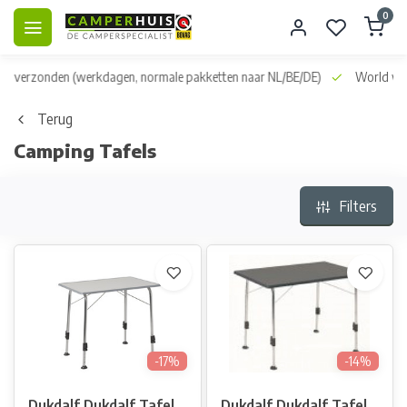
0
dag verzonden
(werkdagen, normale pakketten naar NL/BE/DE)
World wid
Terug
Camping Tafels
Filters
-17%
-14%
Dukdalf Dukdalf Tafel
Dukdalf Dukdalf Tafel