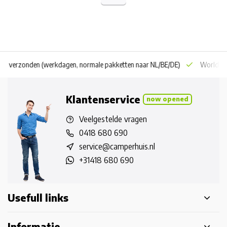
 dag verzonden
(werkdagen, normale pakketten naar NL/BE/DE)
World wi
Klantenservice
now opened
Veelgestelde vragen
0418 680 690
service@camperhuis.nl
+31418 680 690
Usefull links
Informatie