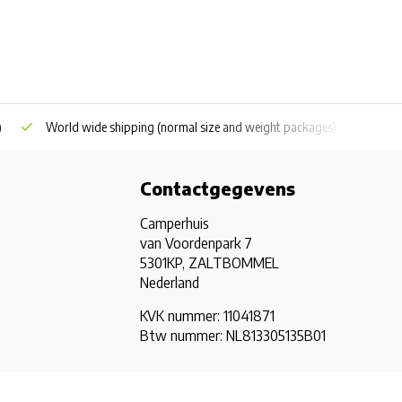
)
World wide shipping
(normal size and weight packages)
Grat
Contactgegevens
Camperhuis
van Voordenpark 7
5301KP, ZALTBOMMEL
Nederland
KVK nummer: 11041871
Btw nummer: NL813305135B01