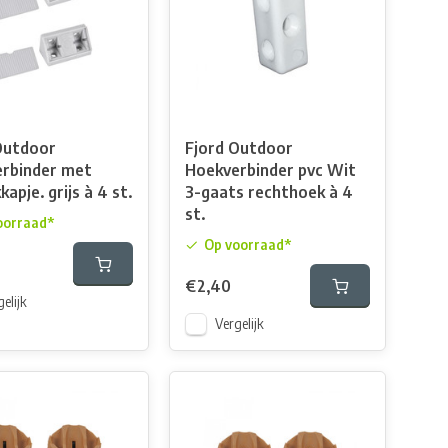
Outdoor
Fjord Outdoor
rbinder met
Hoekverbinder pvc Wit
apje. grijs à 4 st.
3-gaats rechthoek à 4
st.
oorraad*
Op voorraad*
€2,40
elijk
Vergelijk