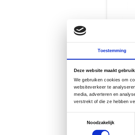
Fjord Out
Toestemming
Hoekverbi
afdekkap l
stuks
Deze website maakt gebruik
Niet op 
We gebruiken cookies om cont
€2,95
websiteverkeer te analyseren
media, adverteren en analys
Vergelij
verstrekt of die ze hebben v
Toestemmingsselectie
Noodzakelijk