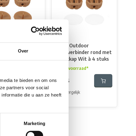
Outdoor
Fjord Outdoor
Over
rbinder rond met
Hoekverbinder rond met
p lichtbruin à 4
afdekkap Wit à 4 stuks
Op voorraad*
oorraad*
€2,95
 media te bieden en om ons
ze partners voor social
Vergelijk
nformatie die u aan ze heeft
elijk
Marketing