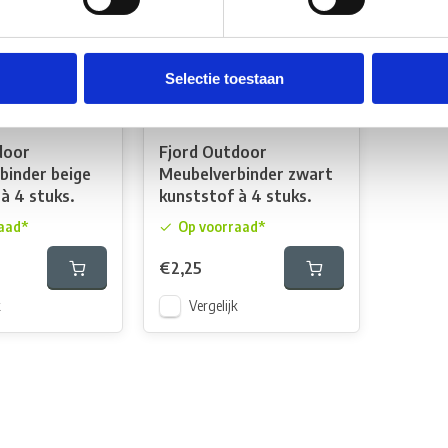
Selectie toestaan
door
Fjord Outdoor
binder beige
Meubelverbinder zwart
à 4 stuks.
kunststof à 4 stuks.
aad*
Op voorraad*
€2,25
k
Vergelijk