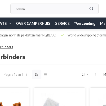
ATS
OVER CAMPERHUIS
SERVICE
*Verzending
Me
dagen, normale pakketten naar NL/BE/DE)
World wide shipping
(norma
rbinders
rbinders
Pagina 1 van 1
M