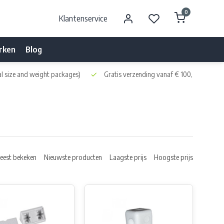
0
Klantenservice
rken
Blog
l size and weight packages)
Gratis verzending vanaf € 100,- naar NL 
eest bekeken
Nieuwste producten
Laagste prijs
Hoogste prijs