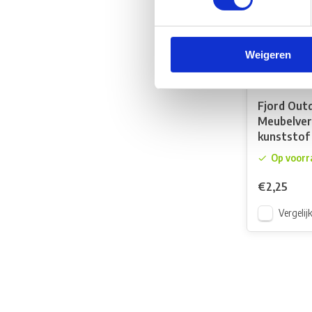
Weigeren
Fjord Out
Meubelver
kunststof 
Op voorr
€2,25
Vergelij