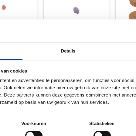
door
Fjord Outdoor
Fjord 
Details
nder rond
Hoekverbinder rond
Hoekve
icht bruin à 4
afgevlakt afdekkap licht
afdekka
grijs à 4 st.
stuks
 van cookies
voorraad
Op voorraad*
Op v
ent en advertenties te personaliseren, om functies voor social
€2,95
€2,95
. Ook delen we informatie over uw gebruik van onze site met on
e. Deze partners kunnen deze gegevens combineren met andere i
k
Vergelijk
Verg
erzameld op basis van uw gebruik van hun services.
Voorkeuren
Statistieken