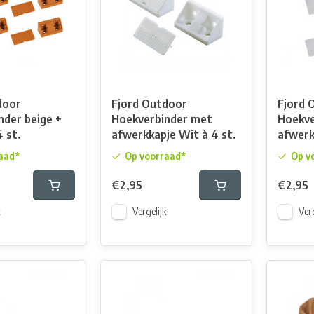
door
Fjord Outdoor
Fjord 
nder beige +
Hoekverbinder met
Hoekve
4 st.
afwerkkapje Wit à 4 st.
afwerkk
aad*
Op voorraad*
Op v
€2,95
€2,95
k
Vergelijk
Verg