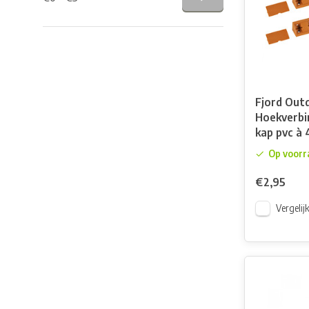
Fjord Out
Hoekverbi
kap pvc à 
Op voorr
€2,95
Vergelij