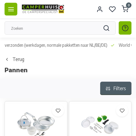
0
dag verzonden
(werkdagen, normale pakketten naar NL/BE/DE)
World wid
Terug
Pannen
Filters