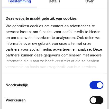
Toestemming
Details
Over
delig
delig
Op voorraad*
Op voorraad*
Deze website maakt gebruik van cookies
€29,95
€29,95
We gebruiken cookies om content en advertenties te
personaliseren, om functies voor social media te bieden
Vergelijk
Vergelijk
en om ons websiteverkeer te analyseren. Ook delen we
informatie over uw gebruik van onze site met onze
partners voor social media, adverteren en analyse. Deze
partners kunnen deze gegevens combineren met andere
informatie die u aan ze heeft verstrekt of die ze hebben
verzameld op basis van uw gebruik van hun services.
Toestemmingsselectie
ViaMondo ViaMondo
ViaMondo ViaMondo
Noodzakelijk
Pannenset COOK I 7-
Pannenset COOK II 7-
delig
delig
Voorkeuren
Op voorraad*
Op voorraad*