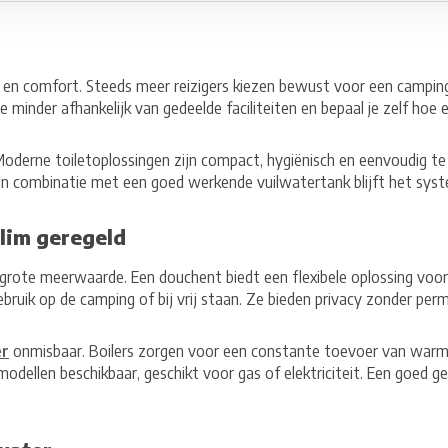
 en comfort. Steeds meer reizigers kiezen bewust voor een camping m
je minder afhankelijk van gedeelde faciliteiten en bepaal je zelf ho
Moderne toiletoplossingen zijn compact, hygiënisch en eenvoudig te l
g. In combinatie met een goed werkende vuilwatertank blijft het syst
lim geregeld
rote meerwaarde. Een douchent biedt een flexibele oplossing voor 
bruik op de camping of bij vrij staan. Ze bieden privacy zonder per
er
onmisbaar. Boilers zorgen voor een constante toevoer van war
e modellen beschikbaar, geschikt voor gas of elektriciteit. Een goed 