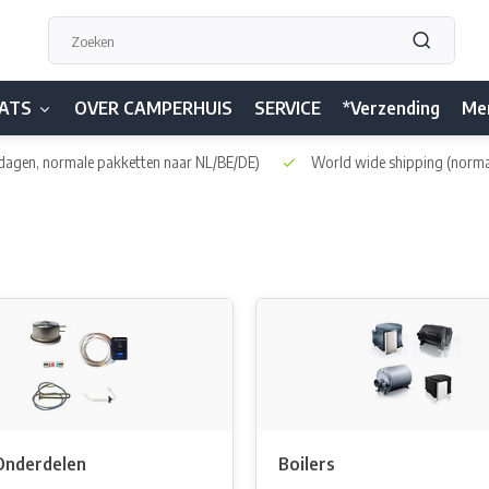
ATS
OVER CAMPERHUIS
SERVICE
*Verzending
Me
dagen, normale pakketten naar NL/BE/DE)
World wide shipping
(norma
 Onderdelen
Boilers