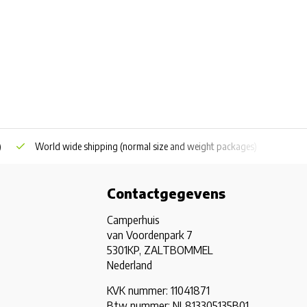
)
World wide shipping
(normal size and weight packages)
Grat
Contactgegevens
Camperhuis
van Voordenpark 7
5301KP, ZALTBOMMEL
Nederland
KVK nummer: 11041871
Btw nummer: NL813305135B01