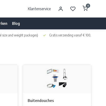
0
Klantenservice
rken
Blog
l size and weight packages)
Gratis verzending vanaf € 100,- naar NL 
Buitendouches