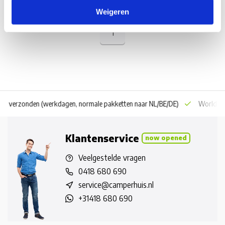
Weigeren
1
 dag verzonden
(werkdagen, normale pakketten naar NL/BE/DE)
World wi
Klantenservice
now opened
Veelgestelde vragen
0418 680 690
service@camperhuis.nl
+31418 680 690