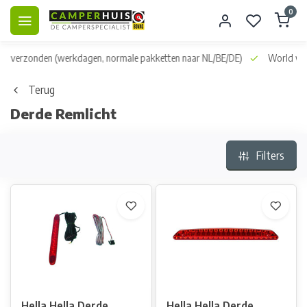
0
dag verzonden
(werkdagen, normale pakketten naar NL/BE/DE)
World wid
Terug
Derde Remlicht
Filters
Hella Hella Derde
Hella Hella Derde