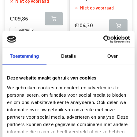
Niet op voorraad
Niet op voorraad
€109,86
€104,20
Vergelijk
Vergelijk
Toestemming
Details
Over
Deze website maakt gebruik van cookies
We gebruiken cookies om content en advertenties te
personaliseren, om functies voor social media te bieden
Jokon Jokon Derde
Jokon Jokon Derde
en om ons websiteverkeer te analyseren. Ook delen we
Remlicht ZHBL24-2 28
Remlicht ZHBL24-2 28
informatie over uw gebruik van onze site met onze
LEDs Rood
LEDs Wit
partners voor social media, adverteren en analyse. Deze
Op voorraad*
Op voorraad*
partners kunnen deze gegevens combineren met andere
informatie die u aan ze heeft verstrekt of die ze hebben