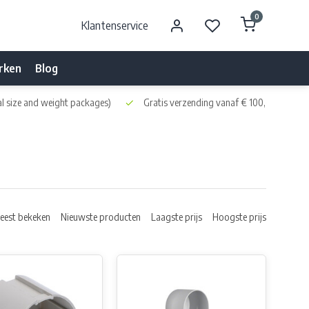
0
Klantenservice
rken
Blog
l size and weight packages)
Gratis verzending vanaf € 100,- naar NL 
eest bekeken
Nieuwste producten
Laagste prijs
Hoogste prijs