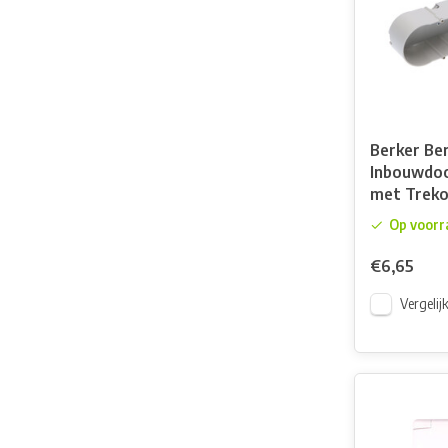
Berker Be
Inbouwdoo
met Treko
Op voorr
€6,65
Vergelij