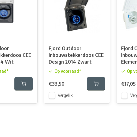
door
Fjord Outdoor
Fjord 
kkerdoos CEE
Inbouwstekkerdoos CEE
Inbouw
14 Wit
Design 2014 Zwart
Elemen
aad*
Op voorraad*
Op v
€33,50
€17,05
k
Vergelijk
Verg