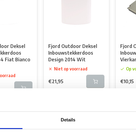
door Deksel
Fjord Outdoor Deksel
Fjord 
kkerdoos
Inbouwstekkerdoos
Inbou
4 Fiat Bianco
Design 2014 Wit
Vierkan
Niet op voorraad
Op v
voorraad
€21,95
€10,15
Vergelijk
Verg
k
Details