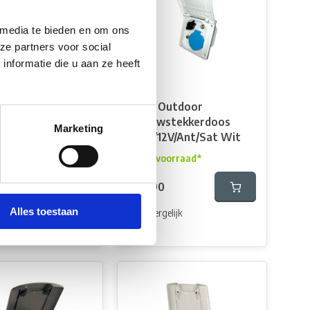
 media te bieden en om ons
ze partners voor social
nformatie die u aan ze heeft
Outdoor
Fjord Outdoor
wstekkerdoos
Inbouwstekkerdoos
Marketing
2V/Ant/Sat Nieuw
230V/12V/Ant/Sat Wit
 Wit
Op voorraad*
oorraad*
€33,90
0
Alles toestaan
Vergelijk
elijk