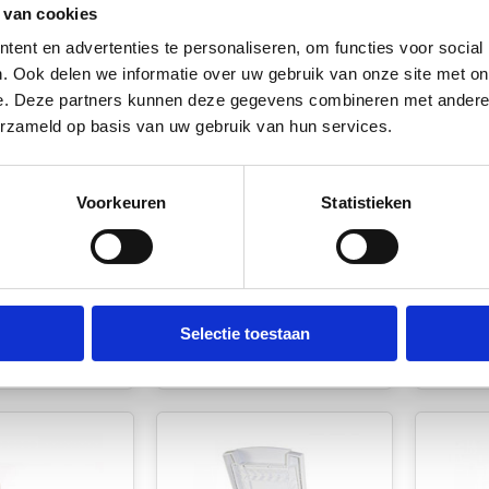
 van cookies
ent en advertenties te personaliseren, om functies voor social
. Ook delen we informatie over uw gebruik van onze site met on
e. Deze partners kunnen deze gegevens combineren met andere i
erzameld op basis van uw gebruik van hun services.
door Deksel
Fjord Outdoor
Fjord 
kkerdoos
Inbouwstekkerdoos
Inbou
Voorkeuren
Statistieken
Zwart
230V/12V/Ant/Sat
230V/1
Element Line Wit
Deksel
voorraad
Op voorraad*
Op v
€36,05
€29,6
Selectie toestaan
k
Vergelijk
Verg