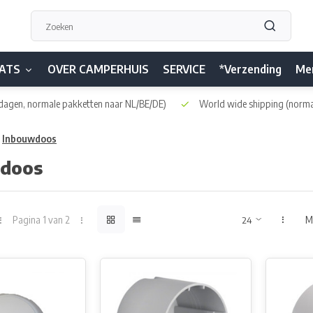
ATS
OVER CAMPERHUIS
SERVICE
*Verzending
Me
dagen, normale pakketten naar NL/BE/DE)
World wide shipping
(norma
Inbouwdoos
doos
Pagina 1 van 2
M