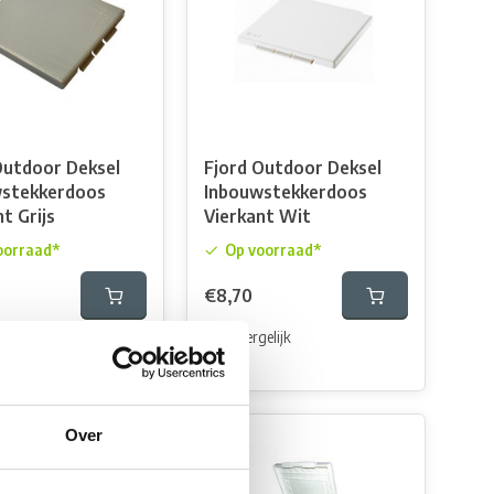
Outdoor Deksel
Fjord Outdoor Deksel
wstekkerdoos
Inbouwstekkerdoos
t Grijs
Vierkant Wit
oorraad*
Op voorraad*
€8,70
elijk
Vergelijk
Over