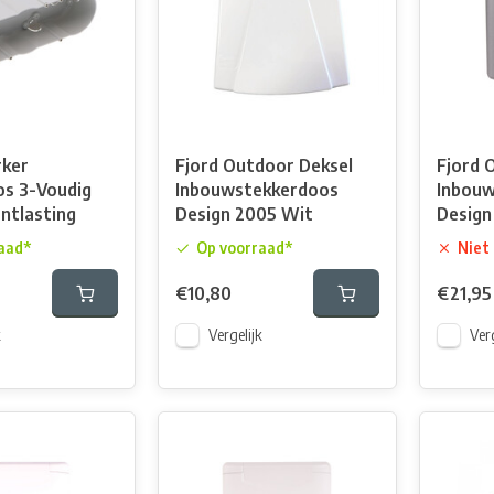
rker
Fjord Outdoor Deksel
Fjord 
s 3-Voudig
Inbouwstekkerdoos
Inbou
ntlasting
Design 2005 Wit
Design
aad*
Op voorraad*
Niet
€10,80
€21,95
k
Vergelijk
Verg