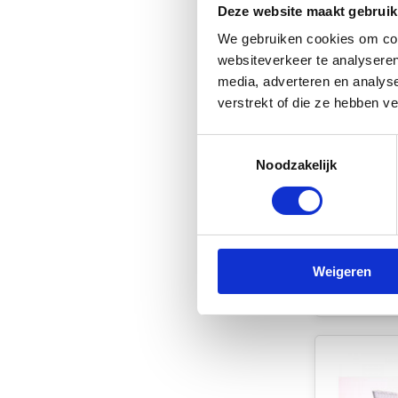
Deze website maakt gebruik
We gebruiken cookies om cont
websiteverkeer te analyseren
media, adverteren en analys
verstrekt of die ze hebben v
Fjord Out
Toestemmingsselectie
Inbouwste
Noodzakelijk
Vierkant 
Niet op 
€8,85
Weigeren
Vergelij