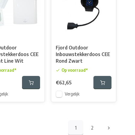
Outdoor
Fjord Outdoor
stekkerdoos CEE
Inbouwstekkerdoos CEE
t Line Wit
Rond Zwart
oorraad*
Op voorraad*
€62,65
elijk
Vergelijk
1
2