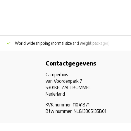
)
World wide shipping
(normal size and weight packages)
Grat
Contactgegevens
Camperhuis
van Voordenpark 7
5301KP, ZALTBOMMEL
Nederland
KVK nummer: 11041871
Btw nummer: NL813305135B01