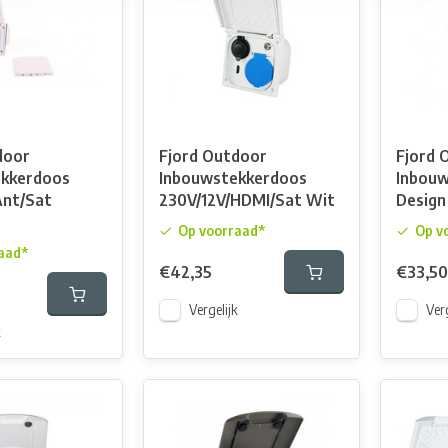
door
Fjord Outdoor
Fjord 
kkerdoos
Inbouwstekkerdoos
Inbouw
Ant/Sat
230V/12V/HDMI/Sat Wit
Design
Op voorraad*
Op v
aad*
€42,35
€33,50
Vergelijk
Verg
k