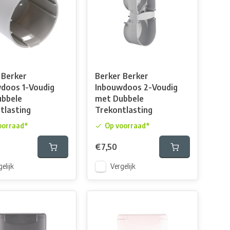
 Berker
Berker Berker
doos 1-Voudig
Inbouwdoos 2-Voudig
bbele
met Dubbele
tlasting
Trekontlasting
oorraad*
Op voorraad*
€7,50
elijk
Vergelijk