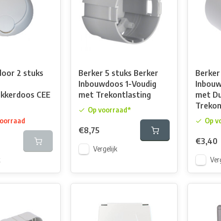
door 2 stuks
Berker 5 stuks Berker
Berker
Inbouwdoos 1-Voudig
Inbouw
kkerdoos CEE
met Trekontlasting
met Du
Trekon
Op voorraad*
voorraad
Op v
€8,75
€3,40
Vergelijk
k
Verg