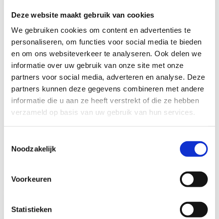
Deze website maakt gebruik van cookies
We gebruiken cookies om content en advertenties te
personaliseren, om functies voor social media te bieden
en om ons websiteverkeer te analyseren. Ook delen we
informatie over uw gebruik van onze site met onze
partners voor social media, adverteren en analyse. Deze
partners kunnen deze gegevens combineren met andere
Berker Berker
Berker Berker
informatie die u aan ze heeft verstrekt of die ze hebben
Afdekraam Flow 1-Vaks
Afdekraam Flow 1-Vaks
verzameld op basis van uw gebruik van hun services.
Chroom Gelakt
Chroom Hoogglans
Op voorraad*
Op voorraad*
Toestemmingsselectie
Noodzakelijk
€5,15
€10,00
Vergelijk
Vergelijk
Voorkeuren
Statistieken