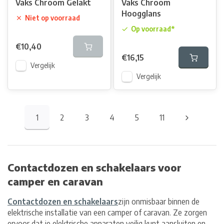
Vaks Chroom Gelakt
Vaks Chroom
Hoogglans
Niet op voorraad
Op voorraad*
€10,40
€16,15
Vergelijk
Vergelijk
1
2
3
4
5
11
Contactdozen en schakelaars voor
camper en caravan
Contactdozen en schakelaars
zijn onmisbaar binnen de
elektrische installatie van een camper of caravan. Ze zorgen
ervoor dat je elektrische apparaten veilig kunt aansluiten en