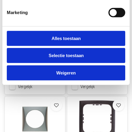
Marketing
Berker Berker
Berker Berker
Alles toestaan
Afdekraam Flow 1-Vaks
Afdekraam Flow 1-Vaks
Chroom Mat
Grijs Hoogglans
Selectie toestaan
Op voorraad*
Op voorraad*
Weigeren
€10,00
€1,70
Vergelijk
Vergelijk