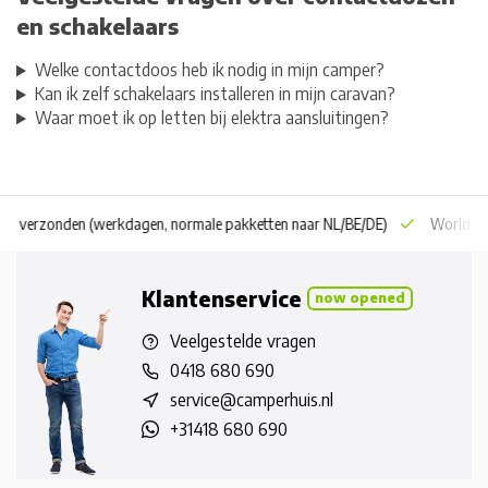
en schakelaars
Welke contactdoos heb ik nodig in mijn camper?
Kan ik zelf schakelaars installeren in mijn caravan?
Waar moet ik op letten bij elektra aansluitingen?
 dag verzonden
(werkdagen, normale pakketten naar NL/BE/DE)
World wi
Klantenservice
now opened
Veelgestelde vragen
0418 680 690
service@camperhuis.nl
+31418 680 690