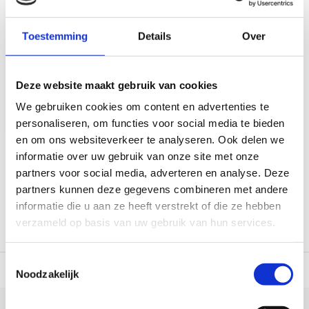
Zelfopblaasbare
Slaapmat 740018
Toestemming
Details
Over
Op voorraad*
Deze website maakt gebruik van cookies
€39,95
We gebruiken cookies om content en advertenties te
Vergelijk
personaliseren, om functies voor social media te bieden
en om ons websiteverkeer te analyseren. Ook delen we
informatie over uw gebruik van onze site met onze
1
partners voor social media, adverteren en analyse. Deze
partners kunnen deze gegevens combineren met andere
informatie die u aan ze heeft verstrekt of die ze hebben
verzameld op basis van uw gebruik van hun services.
Toestemmingsselectie
 dag verzonden
(werkdagen, normale pakketten naar NL/BE/DE)
World wi
Noodzakelijk