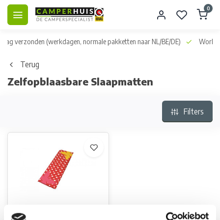
0
dag verzonden
(werkdagen, normale pakketten naar NL/BE/DE)
World wid
Terug
Zelfopblaasbare Slaapmatten
Filters
Outwell Butterfly Girl