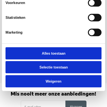
Klantenservice
Voorkeuren
Veelgestelde vragen
Statistieken
0418 680 690
service@camperhuis.nl
+31418 680 690
Marketing
Usefull links
Alles toestaan
Informatie
Selectie toestaan
Contactgegevens
Weigeren
Mis nooit meer onze aanbiedingen!
Abonneer