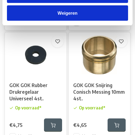
€2,50
€5,10
Weigeren
Vergelijk
Vergelijk
GOK GOK Rubber
GOK GOK Snijring
Drukregelaar
Conisch Messing 10mm
Universeel 4st.
4st.
Op voorraad*
Op voorraad*
€4,75
€4,65