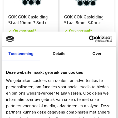
GOK GOK Gasleiding
GOK GOK Gasleiding
Staal 10mm-2.5mtr
Staal 8mm-3.0mtr
Op voorraad*
Op voorraad*
€35,65
€35,65
Toestemming
Details
Over
Vergelijk
Vergelijk
Deze website maakt gebruik van cookies
We gebruiken cookies om content en advertenties te
personaliseren, om functies voor social media te bieden
en om ons websiteverkeer te analyseren. Ook delen we
informatie over uw gebruik van onze site met onze
partners voor social media, adverteren en analyse. Deze
GOK GOK Nippelset
GOK GOK
partners kunnen deze gegevens combineren met andere
Andere Gasfles > Din
Overgangsstuk FR4 AG