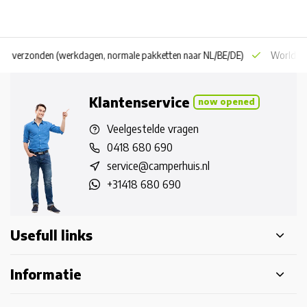
 dag verzonden
(werkdagen, normale pakketten naar NL/BE/DE)
World wi
Klantenservice
now opened
Veelgestelde vragen
0418 680 690
service@camperhuis.nl
+31418 680 690
Usefull links
Informatie