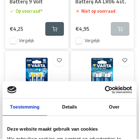
Batterij 9 Volt
Batterij AA LR06 4st.
Op voorraad*
Niet op voorraad
€4,25
€4,95
Vergelijk
Vergelijk
Varta Varta High
Varta Varta High
Toestemming
Details
Over
Energy Alkaline
Energy Alkaline
Batterij AAA L03 4st.
Batterij D-Cel LR20
2st.
Niet op voorraad
Deze website maakt gebruik van cookies
Niet op voorraad
We gebruiken cookies om content en advertenties te