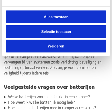
Het is belangrijk om te kiezen voor batterijen met de juiste
spanning en capaciteit, afgestemd op het specifieke apparaat.
Alles toestaan
Zo voorkom je storingen of verminderde prestaties. In
recreatievoertuigen worden vaak
compacte batterijen
Selectie toestaan
zoals knoopcellen en AA of AAA batterijen gebruikt voor
kleinere elektronische toepassingen.
Weigeren
Binnen deze categorie vind je batterijen die geschikt zijn voor
gebruik in campers en caravans. Door tijdig batterijen te
vervangen blijven systemen zoals verlichting, beveiliging en
bediening optimaal werken. Zo zorg je voor comfort en
veiligheid tijdens iedere reis.
Veelgestelde vragen over batterijen
Welke batterijen worden gebruikt in een camper?
Hoe weet ik welke batterij ik nodig heb?
Hoe lang gaan batterijen mee in camper accessoires?