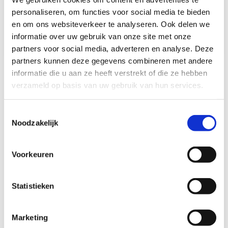
personaliseren, om functies voor social media te bieden
€4,90
€6,50
en om ons websiteverkeer te analyseren. Ook delen we
Vergelijk
informatie over uw gebruik van onze site met onze
Vergelijk
partners voor social media, adverteren en analyse. Deze
partners kunnen deze gegevens combineren met andere
informatie die u aan ze heeft verstrekt of die ze hebben
1
verzameld op basis van uw gebruik van hun services.
Toestemmingsselectie
Noodzakelijk
Batterijen voor camper en caravan
Voorkeuren
Binnen
de elektra installatie
van een camper of caravan
worden verschillende soorten batterijen gebruikt. Denk aan
batterijen voor afstandsbedieningen, rookmelders, sensoren,
Statistieken
klokken en andere elektronische accessoires. Een goed
werkende batterij is essentieel om deze systemen
betrouwbaar te laten functioneren tijdens reizen en verblijf op
Marketing
de camping.