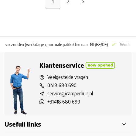
1
2
 dag verzonden
(werkdagen, normale pakketten naar NL/BE/DE)
World wi
Klantenservice
now opened
Veelgestelde vragen
0418 680 690
service@camperhuis.nl
+31418 680 690
Usefull links