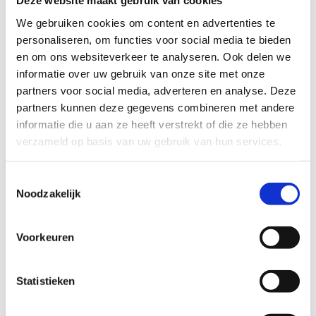
Deze website maakt gebruik van cookies
We gebruiken cookies om content en advertenties te
Uniquick Reich
Uniquick Reich
personaliseren, om functies voor social media te bieden
UniQuick Aftapventiel
UniQuick
en om ons websiteverkeer te analyseren. Ook delen we
2 Uitgangen
Boileraansluiting Recht
informatie over uw gebruik van onze site met onze
partners voor social media, adverteren en analyse. Deze
Op voorraad*
Op voorraad*
partners kunnen deze gegevens combineren met andere
informatie die u aan ze heeft verstrekt of die ze hebben
€17,85
€11,10
verzameld op basis van uw gebruik van hun services.
Vergelijk
Vergelijk
Toestemmingsselectie
Noodzakelijk
Voorkeuren
Statistieken
Uniquick Reich
Uniquick Reich