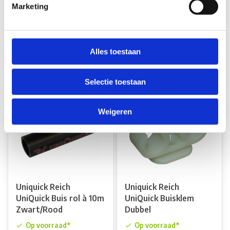
UniQuick
UniQuick Buis rol à 10m
Marketing
Boileraansluitng Haaks
Zwart/Blauw
Op voorraad*
Op voorraad*
Alles toestaan
€11,15
€38,00
Vergelijk
Vergelijk
Selectie toestaan
Weigeren
Uniquick Reich
Uniquick Reich
UniQuick Buis rol à 10m
UniQuick Buisklem
Zwart/Rood
Dubbel
Op voorraad*
Op voorraad*