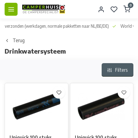
0
dag verzonden
(werkdagen, normale pakketten naar NL/BE/DE)
World wid
Terug
Drinkwatersysteem
Filters
Uniquick 100 stuks
Uniquick 100 stuks