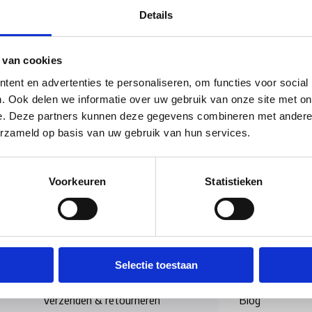
Details
n die termijn iets kapot gaat of niet naar behoren werkt, kunt u bij
 Mochten we het onverhoopt ergens niet over eens worden zoals bijv
 van cookies
n van gratis, onpartijdige hulp bij klachten.
ent en advertenties te personaliseren, om functies voor social
. Ook delen we informatie over uw gebruik van onze site met on
GARANTIE
e. Deze partners kunnen deze gegevens combineren met andere i
erigens ook BOVAG Garantie op reparaties en onderhoud.
erzameld op basis van uw gebruik van hun services.
Voorkeuren
Statistieken
rgaans dezelfde dag verzonden
(werkdagen, normale pakketten naar NL/BE/DE
Informatie
Selectie toestaan
Betaalmethoden
Over ons
Verzenden & retourneren
Blog