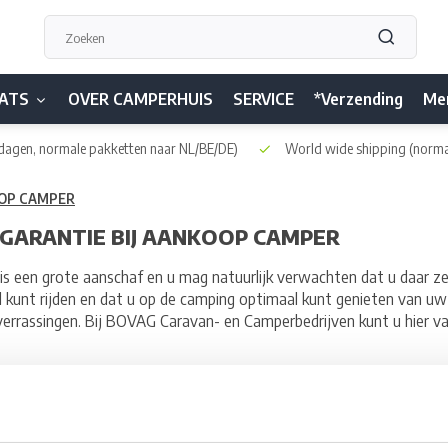
ATS
OVER CAMPERHUIS
SERVICE
*Verzending
Me
dagen, normale pakketten naar NL/BE/DE)
World wide shipping
(norma
OOP CAMPER
GARANTIE BIJ AANKOOP CAMPER
s een grote aanschaf en u mag natuurlijk verwachten dat u daar zeker
 kunt rijden en dat u op de camping optimaal kunt genieten van u
verrassingen. Bij BOVAG Caravan- en Camperbedrijven kunt u hier va
ZEKERHEID
mogelijkheid om voor BOVAG Garantie te kiezen op elke gebruikte 
ldt voor een half jaar met een maximum van 20.000 kilometer.