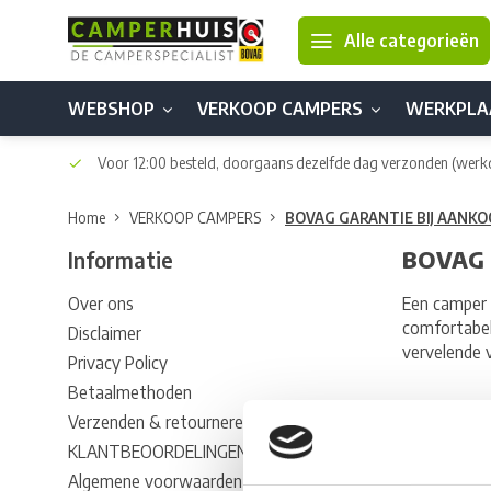
Alle categorieën
WEBSHOP
VERKOOP CAMPERS
WERKPLA
Voor 12:00 besteld, doorgaans dezelfde dag verzonden
(werk
Home
VERKOOP CAMPERS
BOVAG GARANTIE BIJ AANK
Informatie
BOVAG 
Over ons
Een camper i
comfortabel
Disclaimer
vervelende 
Privacy Policy
Betaalmethoden
KIES VOOR 
Verzenden & retourneren
KLANTBEOORDELINGEN
U heeft de 
Algemene voorwaarden
Garantie ge