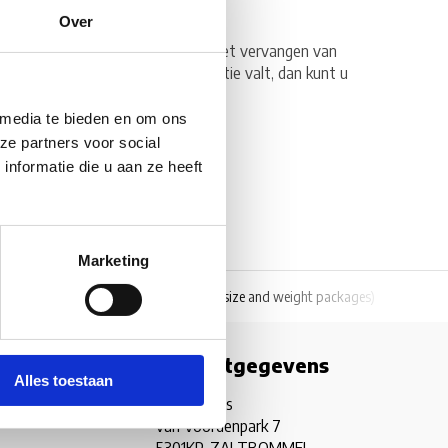
Over
 ons terecht voor de reparatie of het vervangen van
oorbeeld of iets onder de garantie valt, dan kunt u
 media te bieden en om ons
ze partners voor social
nformatie die u aan ze heeft
Marketing
)
World wide shipping
(normal size and weight packages)
Grat
Contactgegevens
Alles toestaan
Camperhuis
van Voordenpark 7