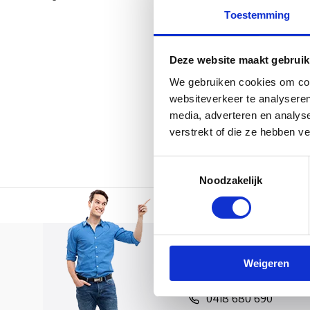
Toestemming
Als er binne
onderdelen.
Deze website maakt gebruik
gebruik make
We gebruiken cookies om cont
websiteverkeer te analyseren
REPARATIE
media, adverteren en analys
U krijgt ov
verstrekt of die ze hebben v
Toestemmingsselectie
Noodzakelijk
Voor 12:00 besteld, doo
Klantenservice
Weigeren
Veelgestelde vragen
0418 680 690