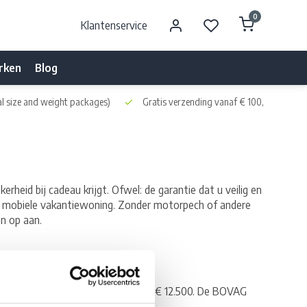
0
Klantenservice
rken
Blog
l size and weight packages)
Gratis verzending vanaf € 100,- naar NL 
heid bij cadeau krijgt. Ofwel: de garantie dat u veilig en
w mobiele vakantiewoning. Zonder motorpech of andere
n op aan.
camper vanaf een verkoopprijs van € 12.500. De BOVAG