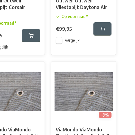
l Outwell
Outwell Outwell
pijt Corsair
Vliestapijt Daytona Air
Op voorraad*
oorraad*
€99,95
5
Vergelijk
elijk
-9%
ndo ViaMondo
ViaMondo ViaMondo