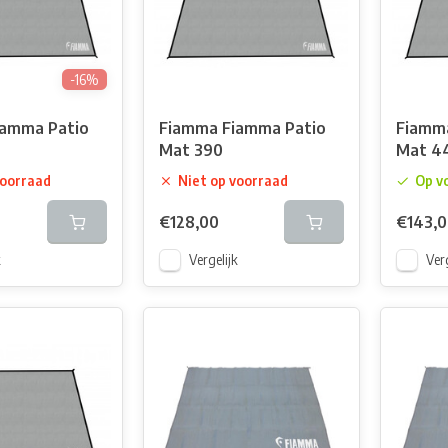
-16%
iamma Patio
Fiamma Fiamma Patio
Fiamm
Mat 390
Mat 4
voorraad
Niet op voorraad
Op v
€128,00
€143,
k
Vergelijk
Verg