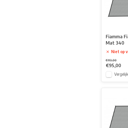
Fiamma F
Mat 340
Niet op 
€113,00
€95,00
Vergelij