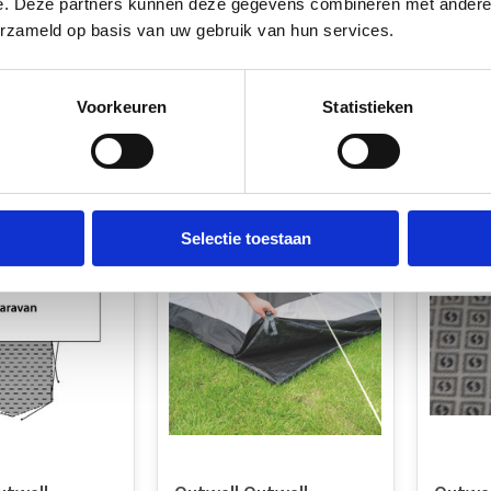
e. Deze partners kunnen deze gegevens combineren met andere i
erzameld op basis van uw gebruik van hun services.
iamma Patio
Outwell Outwell
Outwel
 440
Ondertapijt Daytona Air
Ondert
voorraad
Op voorraad*
Op v
Voorkeuren
Statistieken
€44,95
€24,9
k
Vergelijk
Verg
Selectie toestaan