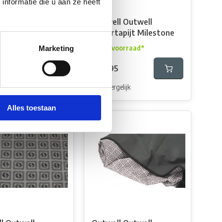
nformatie die u aan ze heeft
l Outwell
Outwell Outwell
apijt Earth 2
Ondertapijt Milestone
oorraad*
Op voorraad*
Marketing
5
€42,95
elijk
Vergelijk
Alles toestaan