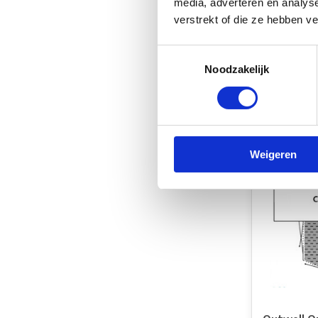
media, adverteren en analys
verstrekt of die ze hebben v
Fiamma F
Mat Light
Toestemmingsselectie
Niet op 
Noodzakelijk
€83,00
Vergelij
Weigeren