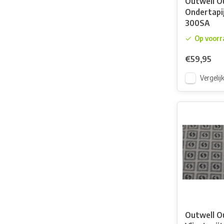
Outwell O
Ondertapi
300SA
Op voorr
€59,95
Vergelij
Outwell O