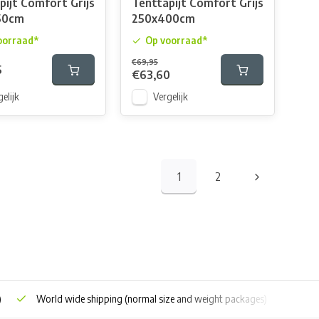
pijt Comfort Grijs
Tenttapijt Comfort Grijs
50cm
250x400cm
oorraad*
Op voorraad*
€69,95
5
€63,60
elijk
Vergelijk
1
2
)
World wide shipping
(normal size and weight packages)
Grat