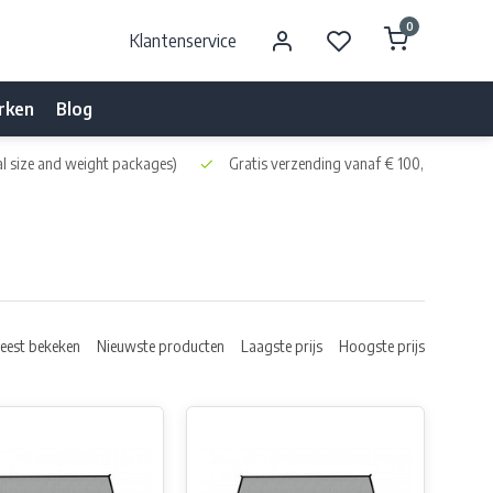
0
Klantenservice
rken
Blog
l size and weight packages)
Gratis verzending vanaf € 100,- naar NL 
eest bekeken
Nieuwste producten
Laagste prijs
Hoogste prijs