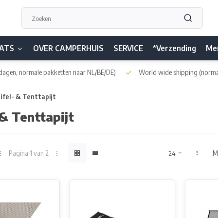
ATS
OVER CAMPERHUIS
SERVICE
*Verzending
Me
dagen, normale pakketten naar NL/BE/DE)
World wide shipping
(norma
ifel- & Tenttapijt
 & Tenttapijt
Pagina 1 van 2
M