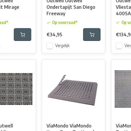
utwell
Outwell Outwell
Outwel
jt Mirage
Ondertapijt San Diego
Vliesta
Freeway
400SA
aad*
Op voorraad*
Op v
€34,95
€134,9
k
Vergelijk
Verg
utwell
ViaMondo ViaMondo
ViaMo