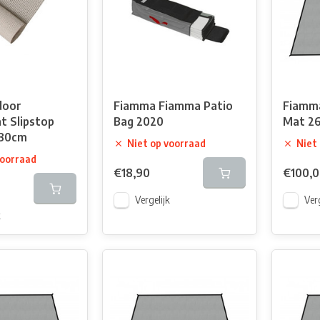
door
Fiamma Fiamma Patio
Fiamm
t Slipstop
Bag 2020
Mat 2
x30cm
Niet op voorraad
Niet
voorraad
€18,90
€100,
Vergelijk
Verg
k