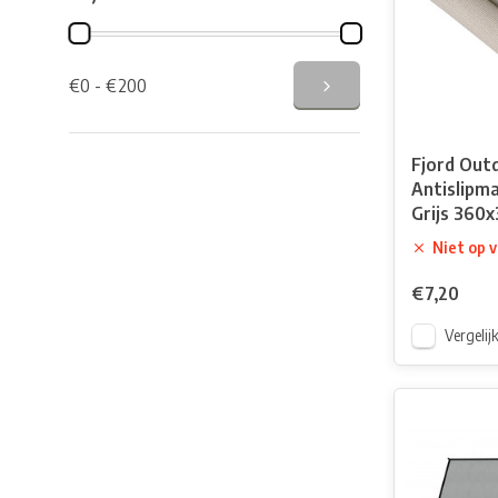
€0 - €200
Fjord Out
Antislipma
Grijs 360
Niet op 
€7,20
Vergelij