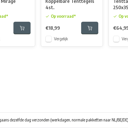
t Mirage
Koppelbare Tenttegels
Tentta
4st.
250x3
aad*
Op voorraad*
Op v
€18,99
€64,9
k
Vergelijk
Verg
rgaans dezelfde dag verzonden
(werkdagen, normale pakketten naar NL/BE/DE