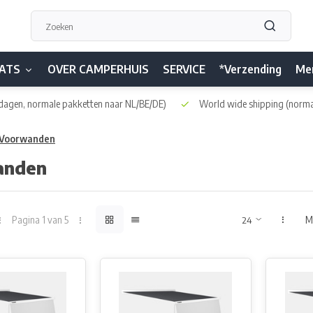
ATS
OVER CAMPERHUIS
SERVICE
*Verzending
Me
dagen, normale pakketten naar NL/BE/DE)
World wide shipping
(norma
Voorwanden
anden
Pagina 1 van 5
M