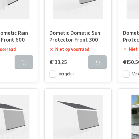
ometic Rain
Dometic Dometic Sun
Dometi
 Front 600
Protector Front 300
Protec
voorraad
Niet op voorraad
Niet
€133,25
€150,5
k
Vergelijk
Verg