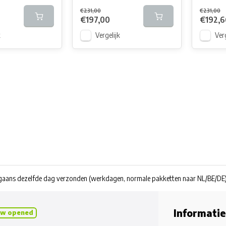
€231,00
€231,00
€197,00
€192,6
k
Vergelijk
Verg
rgaans dezelfde dag verzonden
(werkdagen, normale pakketten naar NL/BE/DE
Informatie
w opened