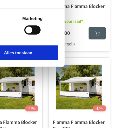
 Fiamma Blocker
Fiamma Fiamma Blocker
450
Marketing
 op voorraad
Op voorraad*
€176,00
4
elijk
Vergelijk
Alles toestaan
-17%
-17%
 Fiamma Blocker
Fiamma Fiamma Blocker