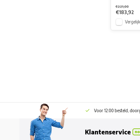
€221,00
€183,92
Vergelij
Voor 12:00 besteld, doo
Klantenservice
no