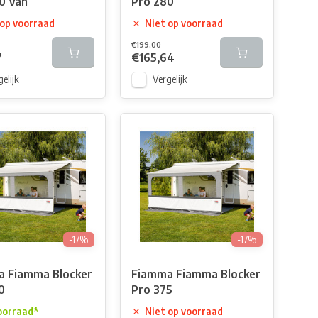
0 Van
Pro 280
 op voorraad
Niet op voorraad
€199,00
7
€165,64
elijk
Vergelijk
-17%
-17%
 Fiamma Blocker
Fiamma Fiamma Blocker
0
Pro 375
oorraad*
Niet op voorraad