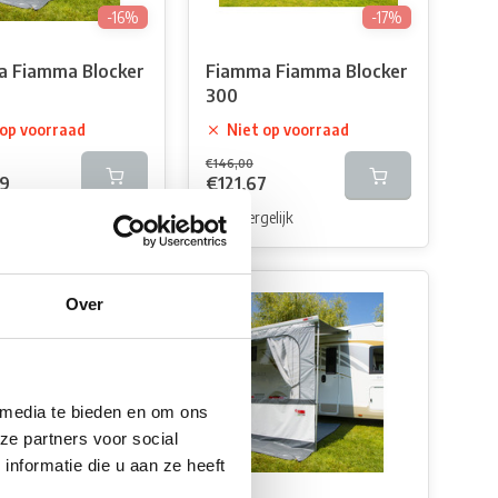
-16%
-17%
 Fiamma Blocker
Fiamma Fiamma Blocker
300
 op voorraad
Niet op voorraad
€146,00
99
€121,67
elijk
Vergelijk
Over
 media te bieden en om ons
ze partners voor social
nformatie die u aan ze heeft
-17%