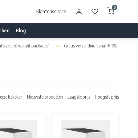
0
Klantenservice
rken
Blog
l size and weight packages)
Gratis verzending vanaf € 100,- naar NL 
eest bekeken
Nieuwste producten
Laagste prijs
Hoogste prijs