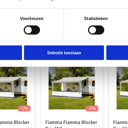
amma Blocker
Fiamma Fiamma Blocker
Fiamma
350
400
Voorkeuren
Statistieken
voorraad
Niet op voorraad
Niet
€152,00
€155,00
€126,78
€129,3
k
Vergelijk
Verg
Selectie toestaan
-17%
-17%
amma Blocker
Fiamma Fiamma Blocker
Fiamma