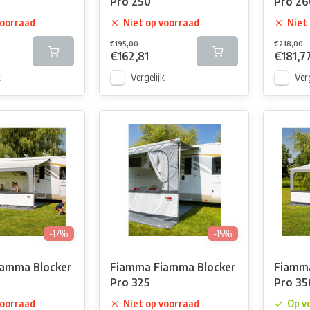
Pro 250
Pro 26
voorraad
Niet op voorraad
Niet
€195,00
€218,00
€162,81
€181,7
k
Vergelijk
Verg
-17%
-15%
amma Blocker
Fiamma Fiamma Blocker
Fiamma
Pro 325
Pro 35
voorraad
Niet op voorraad
Op v