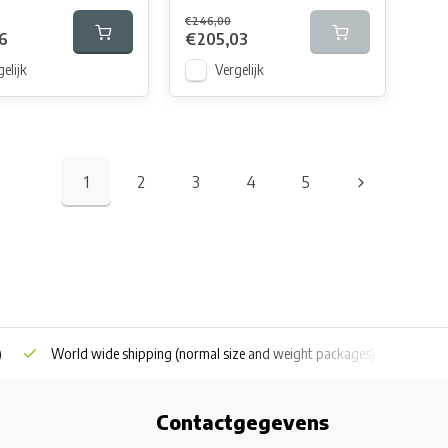
€246,00
6
€205,03
elijk
Vergelijk
1
2
3
4
5
)
World wide shipping
(normal size and weight packages)
Grat
Contactgegevens