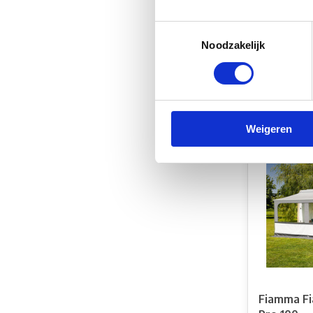
Fiamma Fi
Toestemmingsselectie
325
Noodzakelijk
Niet op 
€152,00
€130,00
Vergelij
Weigeren
Fiamma Fi