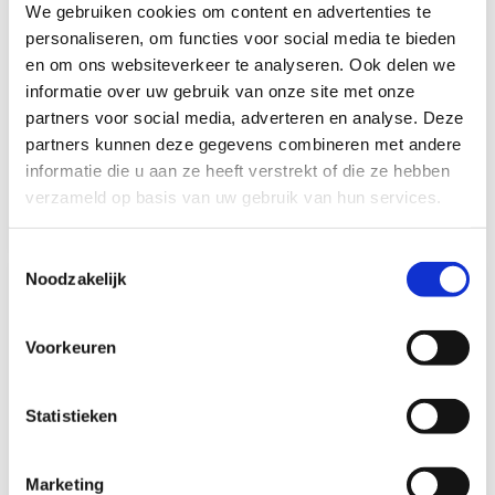
We gebruiken cookies om content en advertenties te
Dometic Dometic C6
Dometic Dometic C6
personaliseren, om functies voor social media te bieden
Raamuitzetter zonder
Raamuitzetter zonder
en om ons websiteverkeer te analyseren. Ook delen we
Knop 825x485
Knop 900x520
informatie over uw gebruik van onze site met onze
partners voor social media, adverteren en analyse. Deze
Op voorraad*
Op voorraad*
partners kunnen deze gegevens combineren met andere
informatie die u aan ze heeft verstrekt of die ze hebben
€43,95
€43,95
verzameld op basis van uw gebruik van hun services.
Vergelijk
Vergelijk
Toestemmingsselectie
Noodzakelijk
Voorkeuren
Statistieken
Dometic Dometic
Dometic Dometic
Raamuitzetter Klik
Raamuitzetter Klik
Marketing