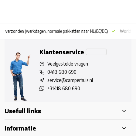
 dag verzonden
(werkdagen, normale pakketten naar NL/BE/DE)
World wi
Klantenservice
Veelgestelde vragen
0418 680 690
service@camperhuis.nl
+31418 680 690
Usefull links
Informatie