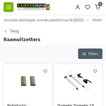
0
dag verzonden
(werkdagen, normale pakketten naar NL/BE/DE)
World wid
Terug
Raamuitzetters
Filters
Polyplastic
Dometic Dometic C5