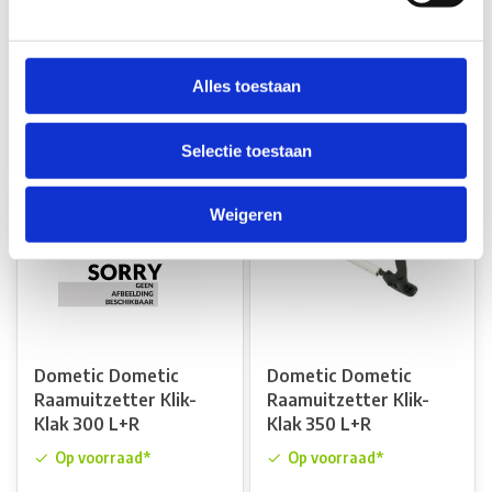
Klak S5 Rechts
Klak S7Z >2001
Op voorraad*
Op voorraad*
Alles toestaan
€28,80
€57,10
Vergelijk
Vergelijk
Selectie toestaan
Weigeren
Dometic Dometic
Dometic Dometic
Raamuitzetter Klik-
Raamuitzetter Klik-
Klak 300 L+R
Klak 350 L+R
Op voorraad*
Op voorraad*