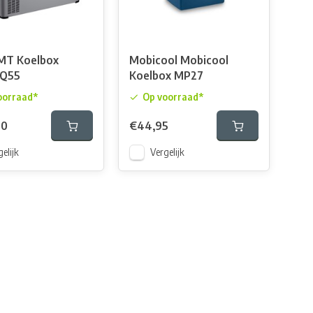
MT Koelbox
Mobicool Mobicool
 Q55
Koelbox MP27
oorraad*
Op voorraad*
00
€44,95
elijk
Vergelijk