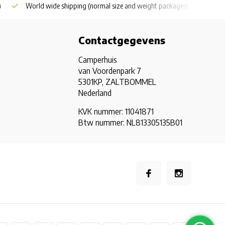
)
World wide shipping
(normal size and weight packages)
Grat
Contactgegevens
Camperhuis
van Voordenpark 7
5301KP, ZALTBOMMEL
Nederland
KVK nummer: 11041871
Btw nummer: NL813305135B01