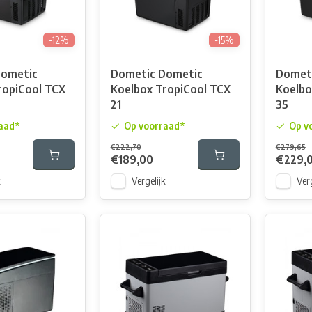
-12%
-15%
Dometic
Dometic Dometic
Domet
ropiCool TCX
Koelbox TropiCool TCX
Koelbo
21
35
aad*
Op voorraad*
Op v
€222,70
€279,65
€189,00
€229,
k
Vergelijk
Verg