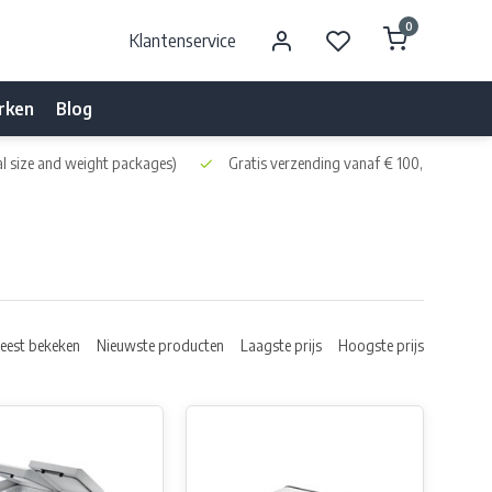
0
Klantenservice
rken
Blog
l size and weight packages)
Gratis verzending vanaf € 100,- naar NL 
eest bekeken
Nieuwste producten
Laagste prijs
Hoogste prijs