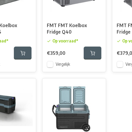
Koelbox
FMT FMT Koelbox
FMT F
6
Fridge Q40
Fridge
aad*
Op voorraad*
Op v
€359,00
€379,
k
Vergelijk
Verg