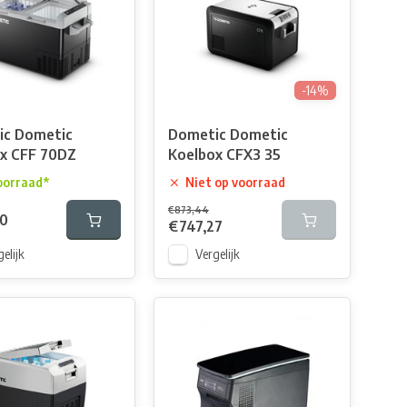
-14%
ic Dometic
Dometic Dometic
x CFF 70DZ
Koelbox CFX3 35
oorraad*
Niet op voorraad
€873,44
60
€747,27
elijk
Vergelijk