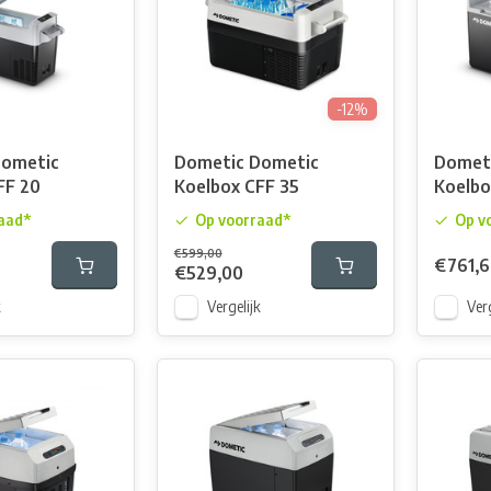
-12%
Dometic
Dometic Dometic
Domet
FF 20
Koelbox CFF 35
Koelbo
aad*
Op voorraad*
Op v
€599,00
€761,
€529,00
k
Vergelijk
Verg