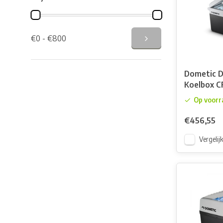
€0 - €800
Dometic 
Koelbox C
Op voorr
€456,55
Vergelij