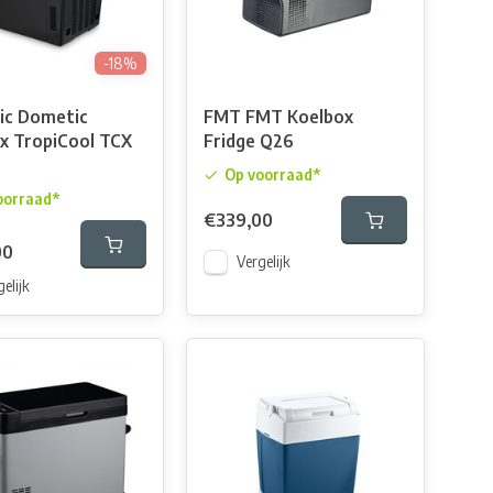
-18%
ic Dometic
FMT FMT Koelbox
x TropiCool TCX
Fridge Q26
Op voorraad*
oorraad*
€339,00
00
Vergelijk
elijk