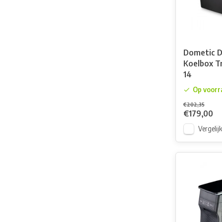
Dometic 
Koelbox T
14
Op voorr
€202,35
€179,00
Vergelij