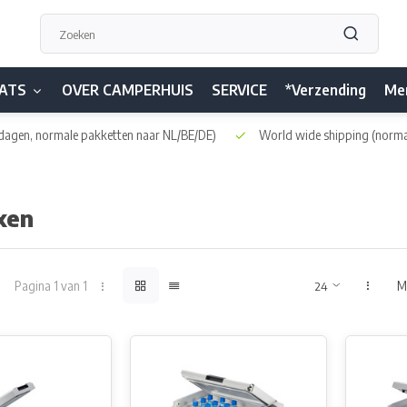
ATS
OVER CAMPERHUIS
SERVICE
*Verzending
Me
dagen, normale pakketten naar NL/BE/DE)
World wide shipping
(norma
xen
Pagina 1 van 1
M