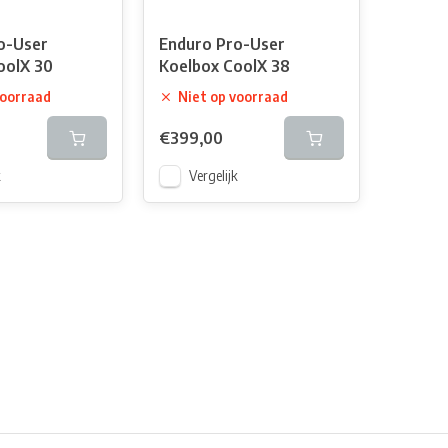
o-User
Enduro Pro-User
oolX 30
Koelbox CoolX 38
voorraad
Niet op voorraad
€399,00
k
Vergelijk