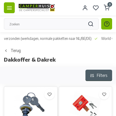
0
n naar NL/BE/DE)
World wide shipping
(normal size and weight package
Terug
Dakkoffer & Dakrek
Filters