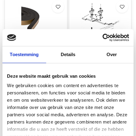
Thule Foam rubber
Thule Montagebeugels
Toestemming
Details
Over
clissic tbv Top Box
dakkoffer
Niet op voorraad
Op voorraad*
Deze website maakt gebruik van cookies
€24,35
€30,00
We gebruiken cookies om content en advertenties te
personaliseren, om functies voor social media te bieden
Vergelijk
Vergelijk
en om ons websiteverkeer te analyseren. Ook delen we
informatie over uw gebruik van onze site met onze
partners voor social media, adverteren en analyse. Deze
partners kunnen deze gegevens combineren met andere
informatie die u aan ze heeft verstrekt of die ze hebben