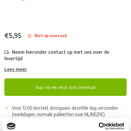
€5,95
Niet op voorraad
Neem hieronder contact op met ons over de
levertijd
Lees meer
Stuur mij een email zodra leverbaar
Voor 12:00 besteld, doorgaans dezelfde dag verzonden
(werkdagen, normale pakketten naar NL/BE/DE)
World wide shipping (normal size and weight packages)
Gratis verzending vanaf € 100,- naar NL en BE