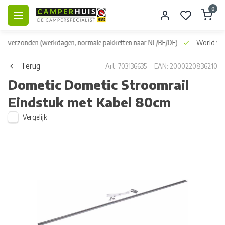
0
dag verzonden
(werkdagen, normale pakketten naar NL/BE/DE)
World wid
Terug
Art: 703136635
EAN: 2000220836210
Dometic
Dometic Stroomrail
Eindstuk met Kabel 80cm
Vergelijk