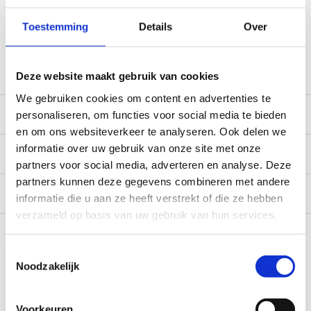
*Zeer grote magazijnvoorraad direct beschikbaar voor
Toestemming
Details
Over
verzending. Een deel van de artikelen op voorraad in de
winkel, mail ons voor de beschikbaarheid in de winkel:
service@camperhuis.nl
Deze website maakt gebruik van cookies
We gebruiken cookies om content en advertenties te
Beschrijving
personaliseren, om functies voor social media te bieden
en om ons websiteverkeer te analyseren. Ook delen we
informatie over uw gebruik van onze site met onze
Specificaties
partners voor social media, adverteren en analyse. Deze
partners kunnen deze gegevens combineren met andere
Reviews
0/10
informatie die u aan ze heeft verstrekt of die ze hebben
verzameld op basis van uw gebruik van hun services.
Recent bekeken
Toestemmingsselectie
Noodzakelijk
Voorkeuren