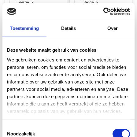
Vergelijk
Vergelijk
Toestemming
Details
Over
Deze website maakt gebruik van cookies
We gebruiken cookies om content en advertenties te
Fjord Outdoor
Fjord Outdoor Spot
personaliseren, om functies voor social media te bieden
Opbouwspot LED Rond
Luna 12V 1.4W LED
en om ons websiteverkeer te analyseren. Ook delen we
Touch 2W
Satin Nickel
informatie over uw gebruik van onze site met onze
partners voor social media, adverteren en analyse. Deze
Op voorraad*
Niet op voorraad
partners kunnen deze gegevens combineren met andere
informatie die u aan ze heeft verstrekt of die ze hebben
€27,90
€35,95
verzameld op basis van uw gebruik van hun services.
Vergelijk
Vergelijk
Toestemmingsselectie
Noodzakelijk