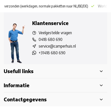
 dag verzonden
(werkdagen, normale pakketten naar NL/BE/DE)
World wi
Klantenservice
Veelgestelde vragen
0418 680 690
service@camperhuis.nl
+31418 680 690
Usefull links
Informatie
Contactgegevens