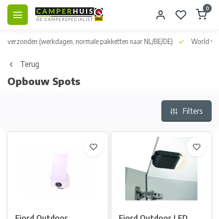
0
dag verzonden
(werkdagen, normale pakketten naar NL/BE/DE)
World wid
Terug
Opbouw Spots
Filters
Fjord Outdoor
Fjord Outdoor LED