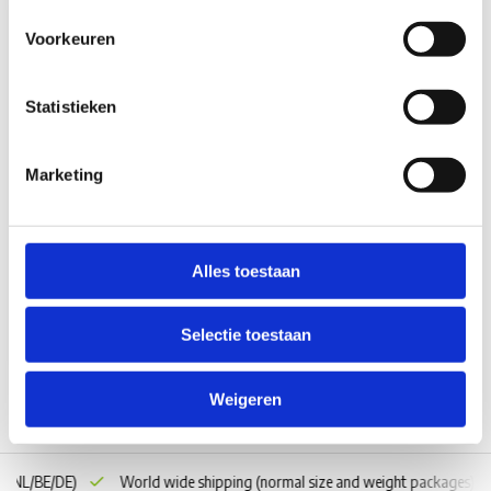
Voorkeuren
Statistieken
Marketing
AL-KO AL-KO Kluissleutel nr 4
Niet op voorraad
Alles toestaan
€23,20
Selectie toestaan
Vergelijk
Weigeren
ar NL/BE/DE)
World wide shipping
(normal size and weight packages)