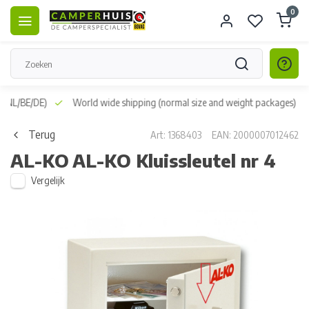
0
r NL/BE/DE)
World wide shipping
(normal size and weight packages)
Terug
Art: 1368403
EAN: 2000007012462
AL-KO
AL-KO Kluissleutel nr 4
Vergelijk