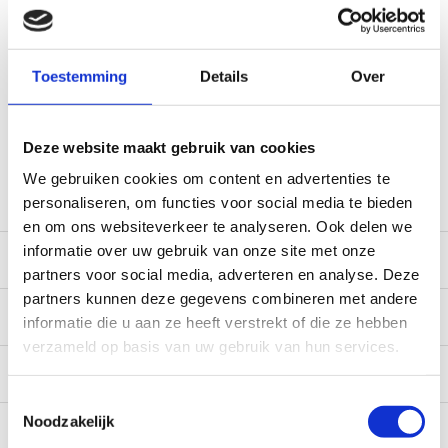
Voor 12:00 besteld, doorgaans dezelfde dag verzonden
(werkdagen, normale pakketten naar NL/BE/DE)
World wide shipping (normal size and weight packages)
Toestemming
Details
Over
Gratis verzending vanaf € 100,- naar NL en BE
*Zeer grote magazijnvoorraad direct beschikbaar voor
verzending. Een deel van de artikelen op voorraad in de
Deze website maakt gebruik van cookies
winkel, mail ons voor de beschikbaarheid in de winkel:
We gebruiken cookies om content en advertenties te
service@camperhuis.nl
personaliseren, om functies voor social media te bieden
en om ons websiteverkeer te analyseren. Ook delen we
informatie over uw gebruik van onze site met onze
Beschrijving
partners voor social media, adverteren en analyse. Deze
partners kunnen deze gegevens combineren met andere
Specificaties
informatie die u aan ze heeft verstrekt of die ze hebben
verzameld op basis van uw gebruik van hun services.
Reviews
0/10
Toestemmingsselectie
Recent bekeken
Noodzakelijk