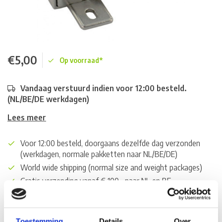
€5,00
Op voorraad*
Vandaag verstuurd indien voor 12:00 besteld.
(NL/BE/DE werkdagen)
Lees meer
Voor 12:00 besteld, doorgaans dezelfde dag verzonden
(werkdagen, normale pakketten naar NL/BE/DE)
World wide shipping (normal size and weight packages)
Gratis verzending vanaf € 100,- naar NL en BE
*Zeer grote magazijnvoorraad direct beschikbaar voor
verzending. Een deel van de artikelen op voorraad in de
winkel, mail ons voor de beschikbaarheid in de winkel:
Toestemming
Details
Over