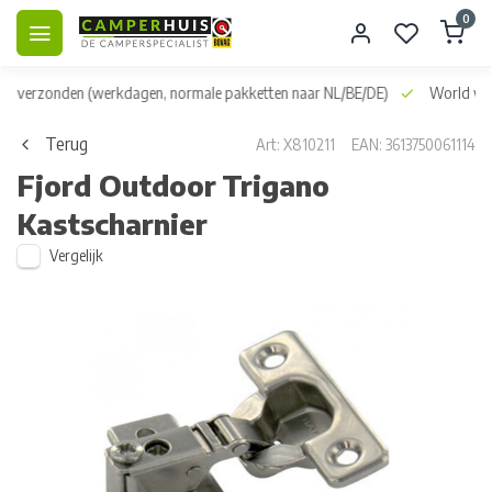
0
dag verzonden
(werkdagen, normale pakketten naar NL/BE/DE)
World wid
Terug
Art: X810211
EAN: 3613750061114
Fjord Outdoor
Trigano
Kastscharnier
Vergelijk