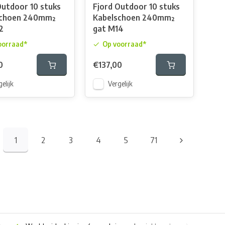
Outdoor 10 stuks
Fjord Outdoor 10 stuks
schoen 240mm²
Kabelschoen 240mm²
2
gat M14
oorraad*
Op voorraad*
0
€137,00
elijk
Vergelijk
1
2
3
4
5
71