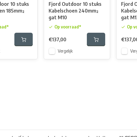
door 10 stuks
Fjord Outdoor 10 stuks
Fjord 
oen 185mm²
Kabelschoen 240mm²
Kabel
gat M10
gat M1
aad*
Op voorraad*
Op v
€137,00
€137,0
k
Vergelijk
Verg