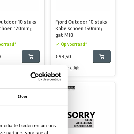
Outdoor 10 stuks
Fjord Outdoor 10 stuks
schoen 120mm²
Kabelschoen 150mm²
8
gat M10
oorraad*
Op voorraad*
0
€93,50
elijk
Vergelijk
Over
 media te bieden en om ons
ze partners voor social