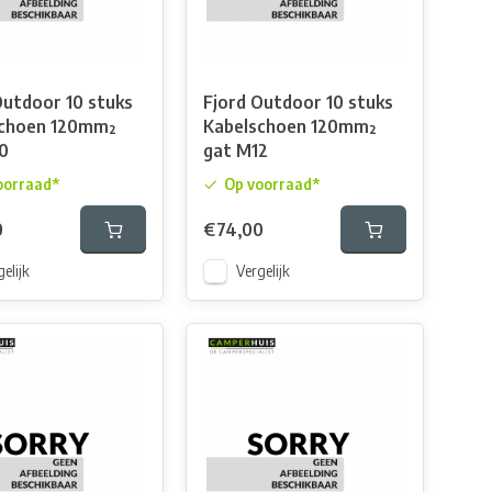
Outdoor 10 stuks
Fjord Outdoor 10 stuks
schoen 120mm²
Kabelschoen 120mm²
0
gat M12
oorraad*
Op voorraad*
0
€74,00
elijk
Vergelijk