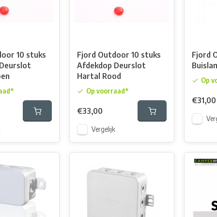
door 10 stuks
Fjord Outdoor 10 stuks
Fjord 
Deurslot
Afdekdop Deurslot
Buisla
oen
Hartal Rood
Op v
aad*
Op voorraad*
€31,00
€33,00
Verg
k
Vergelijk