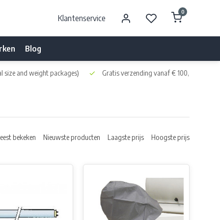
0
Klantenservice
rken
Blog
l size and weight packages)
Gratis verzending vanaf € 100,- naar NL 
eest bekeken
Nieuwste producten
Laagste prijs
Hoogste prijs