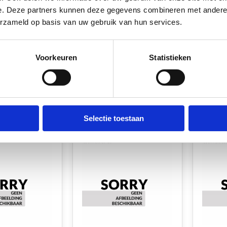
e. Deze partners kunnen deze gegevens combineren met andere i
erzameld op basis van uw gebruik van hun services.
door 10 stuks
Fjord Outdoor 10 stuks
Fjord 
oen 150mm²
Kabelschoen 150mm²
Kabel
gat M14
gat M1
Voorkeuren
Statistieken
aad*
Op voorraad*
Op v
€93,50
€93,5
k
Vergelijk
Verg
Selectie toestaan