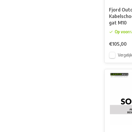
Fjord Out
Kabelsch
gat M10
Op voorr
€105,00
Vergelij