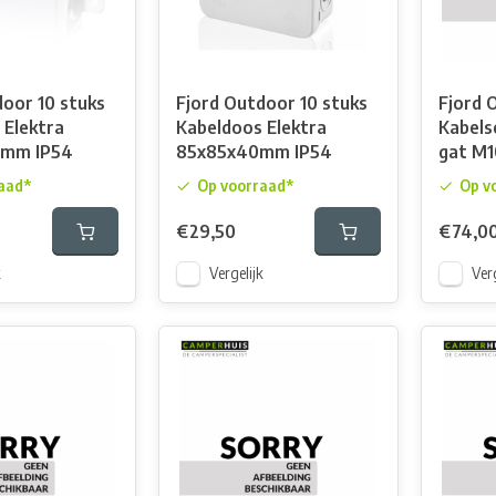
door 10 stuks
Fjord Outdoor 10 stuks
Fjord 
 Elektra
Kabeldoos Elektra
Kabel
mm IP54
85x85x40mm IP54
gat M1
aad*
Op voorraad*
Op v
€29,50
€74,0
k
Vergelijk
Verg