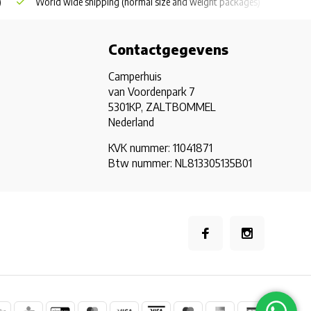
)
World wide shipping
(normal size and weight packages)
Grat
Contactgegevens
Camperhuis
van Voordenpark 7
5301KP, ZALTBOMMEL
Nederland
KVK nummer: 11041871
Btw nummer: NL813305135B01