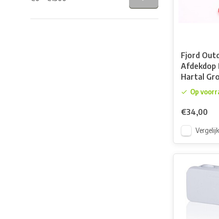
Fjord Out
Afdekdop 
Hartal Gr
Op voorr
€34,00
Vergelij