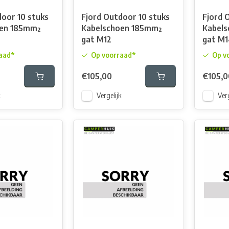
door 10 stuks
Fjord Outdoor 10 stuks
Fjord 
oen 185mm²
Kabelschoen 185mm²
Kabel
gat M12
gat M
aad*
Op voorraad*
Op v
€105,00
€105,0
k
Vergelijk
Verg