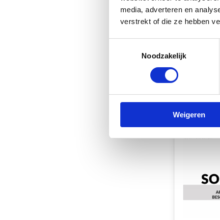
media, adverteren en analys
verstrekt of die ze hebben v
Fjord Out
Kabelsch
Toestemmingsselectie
gat M12
Noodzakelijk
Op voorr
€93,50
Vergelij
Weigeren