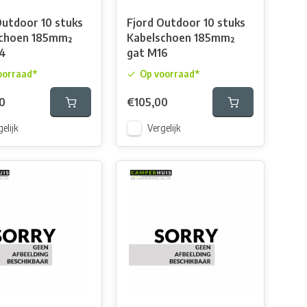
Outdoor 10 stuks
Fjord Outdoor 10 stuks
schoen 185mm²
Kabelschoen 185mm²
14
gat M16
oorraad*
Op voorraad*
0
€105,00
elijk
Vergelijk