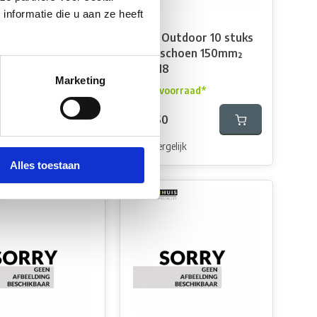
nformatie die u aan ze heeft
Outdoor 10 stuks
Fjord Outdoor 10 stuks
schoen 150mm²
Kabelschoen 150mm²
6
gat M8
Marketing
oorraad*
Op voorraad*
0
€93,50
elijk
Vergelijk
Alles toestaan