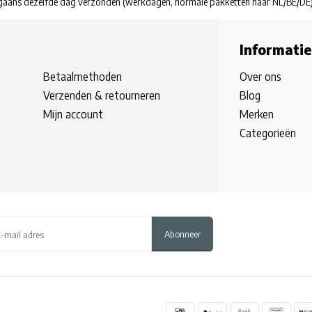
rgaans dezelfde dag verzonden
(werkdagen, normale pakketten naar NL/BE/DE
Informatie
Betaalmethoden
Over ons
Verzenden & retourneren
Blog
Mijn account
Merken
Categorieën
Abonneer