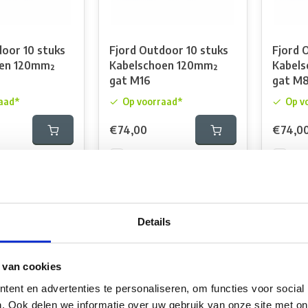
door 10 stuks
Fjord Outdoor 10 stuks
Fjord 
oen 120mm²
Kabelschoen 120mm²
Kabel
gat M16
gat M
aad*
Op voorraad*
Op v
€74,00
€74,0
k
Vergelijk
Verg
Details
 van cookies
ent en advertenties te personaliseren, om functies voor social
. Ook delen we informatie over uw gebruik van onze site met on