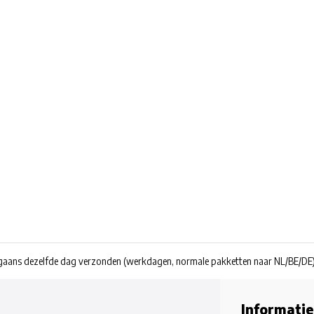
rgaans dezelfde dag verzonden
(werkdagen, normale pakketten naar NL/BE/DE
Informatie