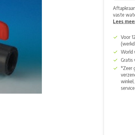
Aftapkraan
vaste wate
Lees mee
Voor 1
(werkd
World 
Gratis
*Zeer 
verzend
winkel,
servic