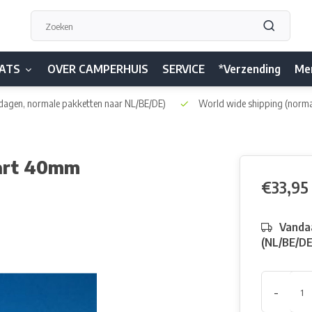
ATS
OVER CAMPERHUIS
SERVICE
*Verzending
Me
dagen, normale pakketten naar NL/BE/DE)
World wide shipping
(norma
art 40mm
€33,95
Vandaa
(NL/BE/D
-