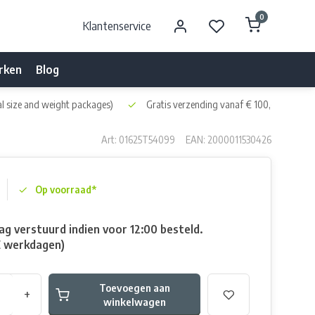
0
Klantenservice
rken
Blog
l size and weight packages)
Gratis verzending vanaf € 100,- naar NL 
Art: 01625T54099
EAN: 2000011530426
Op voorraad*
g verstuurd indien voor 12:00 besteld.
E werkdagen)
Toevoegen aan
+
winkelwagen