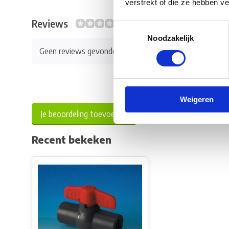
verstrekt of die ze hebben v
Reviews
0/10
Toestemmingsselectie
Noodzakelijk
Geen reviews gevonden
Weigeren
Je beoordeling toevoegen
Recent bekeken