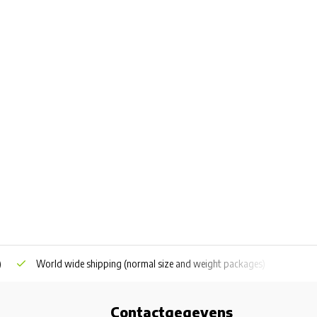
)
World wide shipping
(normal size and weight packages)
Grat
Contactgegevens