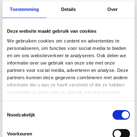
*Zeer grote magazijnvoorraad direct beschikbaar voor
verzending. Een deel van de artikelen op voorraad in de
Toestemming
Details
Over
winkel, mail ons voor de beschikbaarheid in de winkel:
service@camperhuis.nl
Deze website maakt gebruik van cookies
We gebruiken cookies om content en advertenties te
Beschrijving
personaliseren, om functies voor social media te bieden
en om ons websiteverkeer te analyseren. Ook delen we
Specificaties
informatie over uw gebruik van onze site met onze
partners voor social media, adverteren en analyse. Deze
partners kunnen deze gegevens combineren met andere
Reviews
0/10
informatie die u aan ze heeft verstrekt of die ze hebben
verzameld op basis van uw gebruik van hun services.
Recent bekeken
Toestemmingsselectie
Noodzakelijk
Voorkeuren