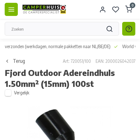
0
dag verzonden
(werkdagen, normale pakketten naar NL/BE/DE)
World wid
Terug
Art: 720051/100
EAN: 2000026042037
Fjord Outdoor
Adereindhuls
1.50mm² (15mm) 100st
Vergelijk