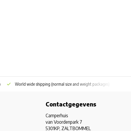
)
World wide shipping
(normal size and weight packages)
Grat
Contactgegevens
Camperhuis
van Voordenpark 7
5301KP, ZALTBOMMEL