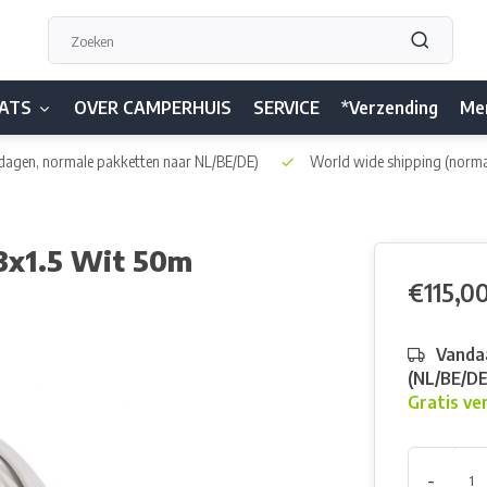
ATS
OVER CAMPERHUIS
SERVICE
*Verzending
Me
dagen, normale pakketten naar NL/BE/DE)
World wide shipping
(norma
 3x1.5 Wit 50m
€115,0
Vandaa
(NL/BE/D
Gratis ve
-