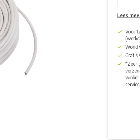
Lees mee
Voor 1
(werkd
World 
Gratis
*Zeer 
verzend
winkel,
servic