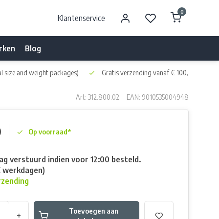
0
Klantenservice
rken
Blog
l size and weight packages)
Gratis verzending vanaf € 100,- naar NL 
Art: 312.800.02
EAN: 9010535004948
0
Op voorraad*
g verstuurd indien voor 12:00 besteld.
E werkdagen)
rzending
Toevoegen aan
+