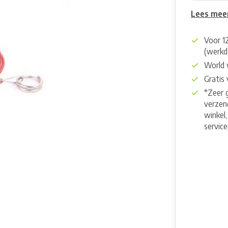
Lees mee
Voor 1
(werkd
World 
Gratis
*Zeer 
verzend
winkel,
servic