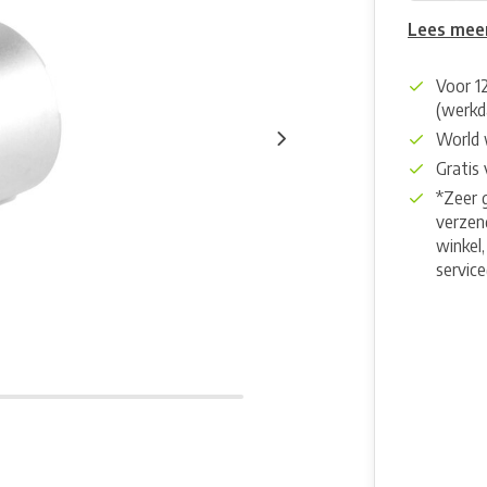
Lees mee
Voor 1
(werkd
World 
Gratis
*Zeer 
verzend
winkel,
servic