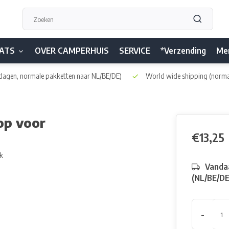
ATS
OVER CAMPERHUIS
SERVICE
*Verzending
Me
dagen, normale pakketten naar NL/BE/DE)
World wide shipping
(norma
op voor
€13,25
jk
Vandaa
(NL/BE/D
-