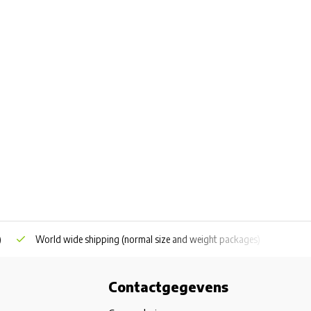
)
World wide shipping
(normal size and weight packages)
Grat
Contactgegevens