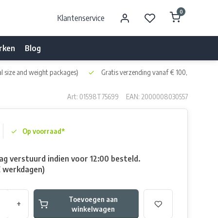
0
Klantenservice
rken
Blog
l size and weight packages)
Gratis verzending vanaf € 100,- naar NL 
Art: 01598T75699
EAN: 2000008030557
Op voorraad*
g verstuurd indien voor 12:00 besteld.
E werkdagen)
Toevoegen aan
+
winkelwagen