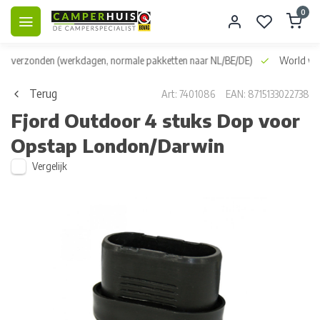
0
dag verzonden
(werkdagen, normale pakketten naar NL/BE/DE)
World wid
Terug
Art: 7401086
EAN: 8715133022738
Fjord Outdoor
4 stuks Dop voor
Opstap London/Darwin
Vergelijk