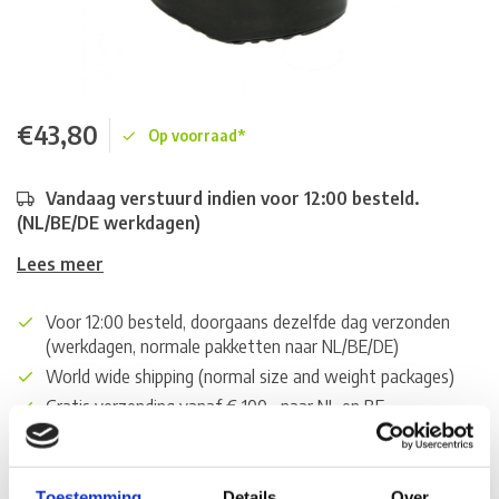
€43,80
Op voorraad*
Vandaag verstuurd indien voor 12:00 besteld.
(NL/BE/DE werkdagen)
Lees meer
Voor 12:00 besteld, doorgaans dezelfde dag verzonden
(werkdagen, normale pakketten naar NL/BE/DE)
World wide shipping (normal size and weight packages)
Gratis verzending vanaf € 100,- naar NL en BE
*Zeer grote magazijnvoorraad direct beschikbaar voor
verzending. Een deel van de artikelen op voorraad in de
winkel, mail ons voor de beschikbaarheid in de winkel:
Toestemming
Details
Over