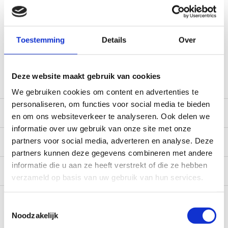
(werkdagen, normale pakketten naar NL/BE/DE)
World wide shipping (normal size and weight packages)
Gratis verzending vanaf € 100,- naar NL en BE
Toestemming
Details
Over
*Zeer grote magazijnvoorraad direct beschikbaar voor
verzending. Een deel van de artikelen op voorraad in de
winkel, mail ons voor de beschikbaarheid in de winkel:
service@camperhuis.nl
Deze website maakt gebruik van cookies
We gebruiken cookies om content en advertenties te
personaliseren, om functies voor social media te bieden
Beschrijving
en om ons websiteverkeer te analyseren. Ook delen we
informatie over uw gebruik van onze site met onze
Specificaties
partners voor social media, adverteren en analyse. Deze
partners kunnen deze gegevens combineren met andere
informatie die u aan ze heeft verstrekt of die ze hebben
Reviews
0/10
verzameld op basis van uw gebruik van hun services.
Recent bekeken
Toestemmingsselectie
Noodzakelijk