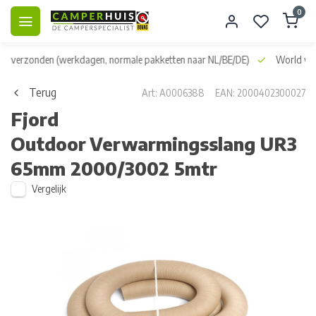
0
dag verzonden
(werkdagen, normale pakketten naar NL/BE/DE)
World wid
Terug
Art: A0006388
EAN: 2000402300027
Fjord
Outdoor
Verwarmingsslang UR3
65mm 2000/3002 5mtr
Vergelijk