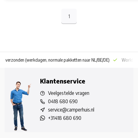
1
 dag verzonden
(werkdagen, normale pakketten naar NL/BE/DE)
World wi
Klantenservice
Veelgestelde vragen
0418 680 690
service@camperhuis.nl
+31418 680 690