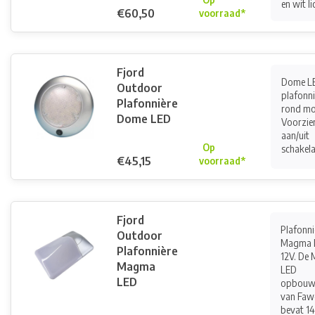
en wit lic
€60,50
voorraad*
Fjord
Dome L
Outdoor
plafonni
Plafonnière
rond mo
Dome LED
Voorzie
aan/uit
Op
schakelaa
€45,15
voorraad*
Fjord
Plafonni
Outdoor
Magma 
Plafonnière
12V. De
Magma
LED
LED
opbouw
van Faw
bevat 1