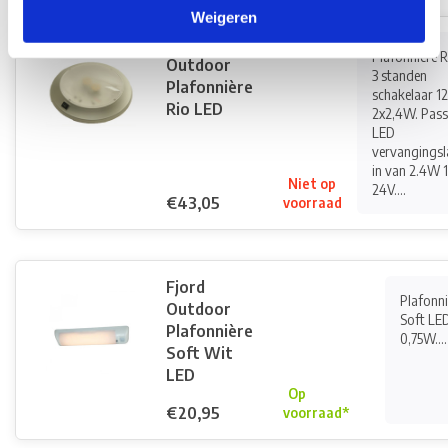
Weigeren
Fjord
Plafonnière 
Outdoor
3 standen
Plafonnière
schakelaar 1
Rio LED
2x2,4W. Pass
LED
vervangings
in van 2.4W 
Niet op
24V....
€43,05
voorraad
Fjord
Plafonni
Outdoor
Soft LE
Plafonnière
0,75W....
Soft Wit
LED
Op
€20,95
voorraad*