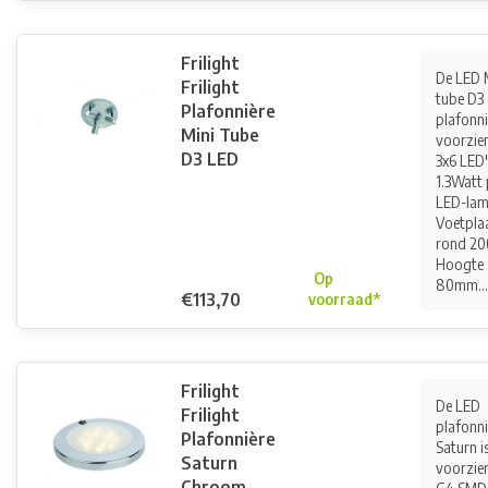
Frilight
De LED 
Frilight
tube D3
Plafonnière
plafonni
Mini Tube
voorzie
D3 LED
3x6 LED'
1.3Watt 
LED-lam
Voetpla
rond 2
Hoogte
Op
80mm...
€113,70
voorraad*
Frilight
De LED
Frilight
plafonni
Plafonnière
Saturn i
Saturn
voorzie
Chroom