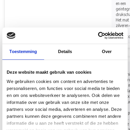
en een
geïnteg
druksch
Het mat
zilveren
witte
Op
kunststof
€30,20
voorraad*
Toestemming
Details
Over
Fjord
Ronde
Outdoor
Deze website maakt gebruik van cookies
plafonni
Plafonnière
van Ch
We gebruiken cookies om content en advertenties te
Meteor
metaal 
personaliseren, om functies voor social media te bieden
Triple LED
schakela
en om ons websiteverkeer te analyseren. Ook delen we
MR16 3
3x120 lu
informatie over uw gebruik van onze site met onze
Afm
partners voor social media, adverteren en analyse. Deze
bodemp
partners kunnen deze gegevens combineren met andere
170mm.
informatie die u aan ze heeft verstrekt of die ze hebben
Hoogte
onderka
verzameld op basis van uw gebruik van hun services.