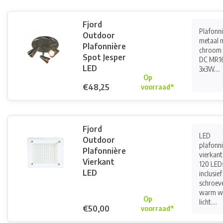
Fjord
Plafonni
Outdoor
metaal 
Plafonnière
chroom 
Spot Jesper
DC MR1
LED
3x3W....
Op
€48,25
voorraad*
Fjord
LED
Outdoor
plafonni
Plafonnière
vierkant
Vierkant
120 LED
LED
inclusief
schroeve
warm w
Op
licht....
€50,00
voorraad*