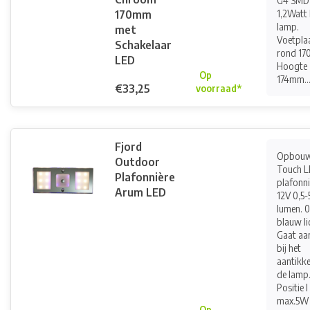
G4 SMD
170mm
1,2Watt
lamp.
met
Voetpla
Schakelaar
rond 17
LED
Hoogte
Op
174mm...
€33,25
voorraad*
Fjord
Opbou
Outdoor
Touch 
Plafonnière
plafonni
Arum LED
12V 0,5
lumen. 0
blauw li
Gaat aan
bij het
aantikk
de lamp
Positie I
max.5W
Op