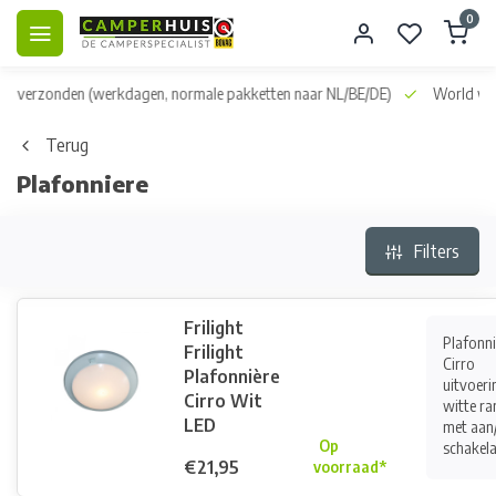
0
dag verzonden
(werkdagen, normale pakketten naar NL/BE/DE)
World wid
Terug
Plafonniere
Filters
Frilight
Plafonni
Frilight
Cirro
Plafonnière
uitvoeri
Cirro Wit
witte ra
LED
met aan/
Op
schakelaa
€21,95
voorraad*