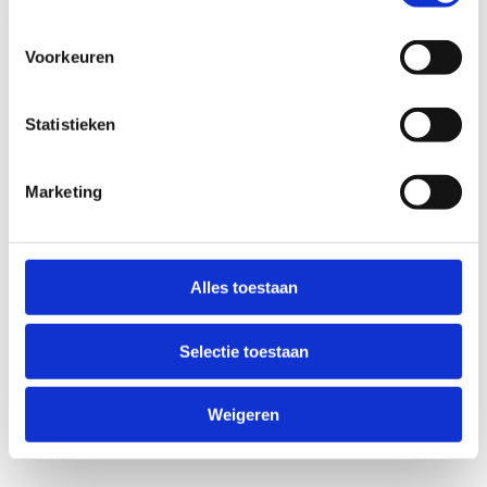
Voorkeuren
Statistieken
Marketing
Thetford Thetford Spoelbak
Rond Serie 30
Niet op voorraad
Alles toestaan
€168,60
Selectie toestaan
Vergelijk
Weigeren