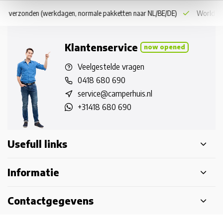
 dag verzonden
(werkdagen, normale pakketten naar NL/BE/DE)
World wi
Klantenservice
now opened
Veelgestelde vragen
0418 680 690
service@camperhuis.nl
+31418 680 690
Usefull links
Informatie
Contactgegevens