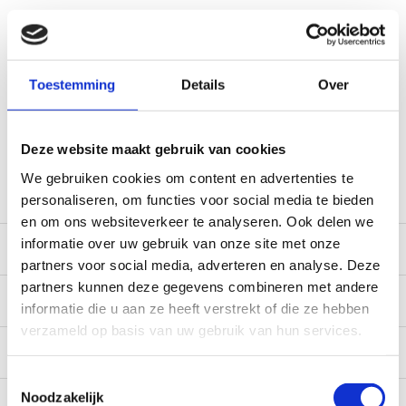
Voor 12:00 besteld, doorgaans dezelfde dag verzonden
(werkdagen, normale pakketten naar NL/BE/DE)
World wide shipping (normal size and weight packages)
Toestemming
Details
Over
Gratis verzending vanaf € 100,- naar NL en BE
*Zeer grote magazijnvoorraad direct beschikbaar voor
verzending. Een deel van de artikelen op voorraad in de
Deze website maakt gebruik van cookies
winkel, mail ons voor de beschikbaarheid in de winkel:
We gebruiken cookies om content en advertenties te
service@camperhuis.nl
personaliseren, om functies voor social media te bieden
en om ons websiteverkeer te analyseren. Ook delen we
informatie over uw gebruik van onze site met onze
Beschrijving
partners voor social media, adverteren en analyse. Deze
partners kunnen deze gegevens combineren met andere
Specificaties
informatie die u aan ze heeft verstrekt of die ze hebben
verzameld op basis van uw gebruik van hun services.
Reviews
0/10
Toestemmingsselectie
Recent bekeken
Noodzakelijk