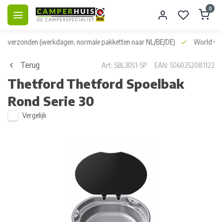
0
dag verzonden
(werkdagen, normale pakketten naar NL/BE/DE)
World wid
Terug
Art: SBL3051-SP
EAN: 5060252081122
Thetford
Thetford Spoelbak
Rond Serie 30
Vergelijk