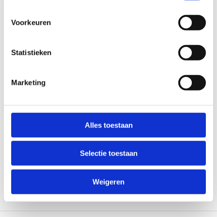
Voorkeuren
Statistieken
-10%
Marketing
Truma Truma Airco Aventa
Comfort 2500 Wit 2e Gen.
Op voorraad*
Alles toestaan
€2.999,00
€2.699,00
Selectie toestaan
Vergelijk
Weigeren