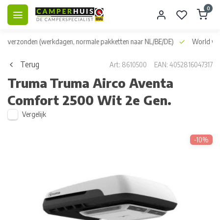
0
dag verzonden
(werkdagen, normale pakketten naar NL/BE/DE)
World wid
Terug
Art: 8610500
EAN: 4052816047317
Truma
Truma Airco Aventa
Comfort 2500 Wit 2e Gen.
Vergelijk
-10%