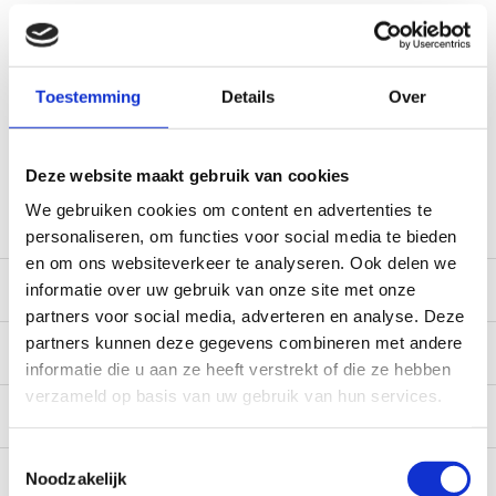
Voor 12:00 besteld, doorgaans dezelfde dag verzonden
(werkdagen, normale pakketten naar NL/BE/DE)
World wide shipping (normal size and weight packages)
Toestemming
Details
Over
Gratis verzending vanaf € 100,- naar NL en BE
*Zeer grote magazijnvoorraad direct beschikbaar voor
verzending. Een deel van de artikelen op voorraad in de
Deze website maakt gebruik van cookies
winkel, mail ons voor de beschikbaarheid in de winkel:
service@camperhuis.nl
We gebruiken cookies om content en advertenties te
personaliseren, om functies voor social media te bieden
en om ons websiteverkeer te analyseren. Ook delen we
Beschrijving
informatie over uw gebruik van onze site met onze
partners voor social media, adverteren en analyse. Deze
partners kunnen deze gegevens combineren met andere
Specificaties
informatie die u aan ze heeft verstrekt of die ze hebben
verzameld op basis van uw gebruik van hun services.
Reviews
0/10
Toestemmingsselectie
Recent bekeken
Noodzakelijk