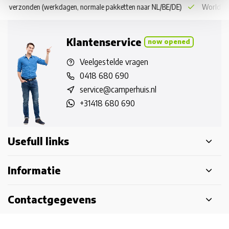
 dag verzonden
(werkdagen, normale pakketten naar NL/BE/DE)
World wi
Klantenservice
now opened
Veelgestelde vragen
0418 680 690
service@camperhuis.nl
+31418 680 690
Usefull links
Informatie
Contactgegevens