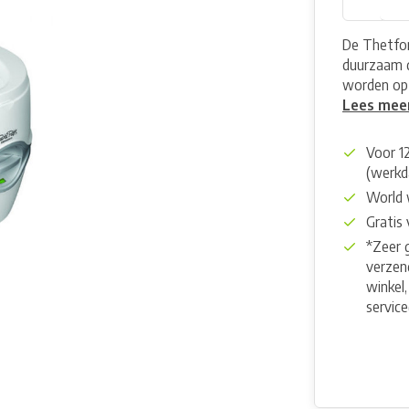
De Thetfor
duurzaam d
worden op
Lees mee
Voor 1
(werkd
World 
Gratis
*Zeer 
verzend
winkel,
servic