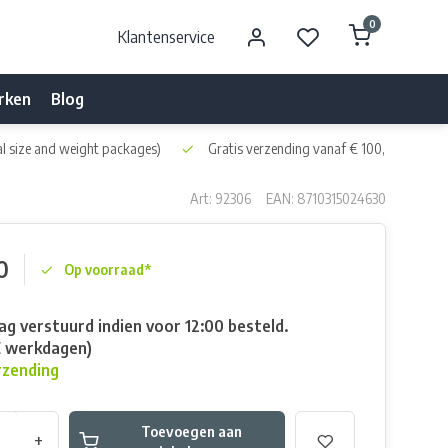
0
Klantenservice
rken
Blog
l size and weight packages)
Gratis verzending vanaf € 100,- naar NL 
Art: 92306
EAN: 8710315024630
0
Op voorraad*
g verstuurd indien voor 12:00 besteld.
E werkdagen)
rzending
Toevoegen aan
+