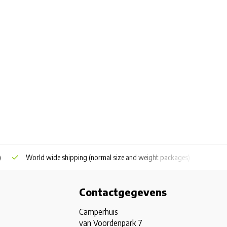
)
World wide shipping
(normal size and weight packages)
Grat
Contactgegevens
Camperhuis
van Voordenpark 7