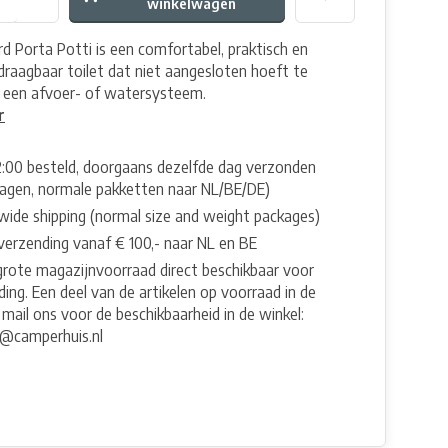
winkelwagen
d Porta Potti is een comfortabel, praktisch en
raagbaar toilet dat niet aangesloten hoeft te
 een afvoer- of watersysteem.
r
2:00 besteld, doorgaans dezelfde dag verzonden
agen, normale pakketten naar NL/BE/DE)
wide shipping (normal size and weight packages)
 verzending vanaf € 100,- naar NL en BE
grote magazijnvoorraad direct beschikbaar voor
ing. Een deel van de artikelen op voorraad in de
 mail ons voor de beschikbaarheid in de winkel:
e@camperhuis.nl