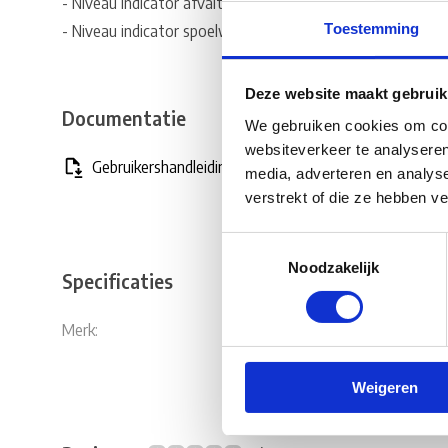
- Niveau indicator afvaltank: ja
Toestemming
- Niveau indicator spoelwatertank: ja
Deze website maakt gebruik
Documentatie
We gebruiken cookies om cont
websiteverkeer te analyseren
Gebruikershandleiding_Thetford_Porta_Potti_565.pd
media, adverteren en analys
verstrekt of die ze hebben v
Toestemmingsselectie
Noodzakelijk
Specificaties
Merk:
Thetford
Weigeren