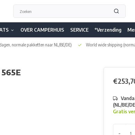
ATS
OVER CAMPERHUIS
SERVICE
*Verzending
Me
dagen, normale pakketten naar NL/BE/DE)
World wide shipping
(norma
i 565E
€253,7
Vandaa
(NL/BE/D
Gratis ve
-