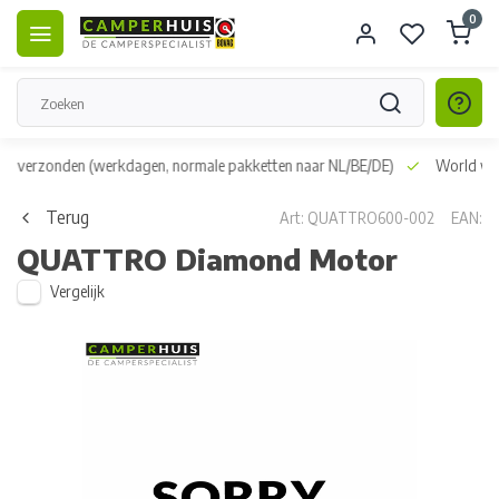
0
dag verzonden
(werkdagen, normale pakketten naar NL/BE/DE)
World wid
Terug
Art: QUATTRO600-002
EAN:
QUATTRO Diamond Motor
Vergelijk