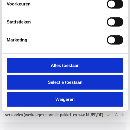
Voorkeuren
Statistieken
QUATTRO Diamond Motor
Marketing
Niet op voorraad
€1.098,00
Alles toestaan
Vergelijk
Selectie toestaan
Weigeren
 dag verzonden
(werkdagen, normale pakketten naar NL/BE/DE)
World wi