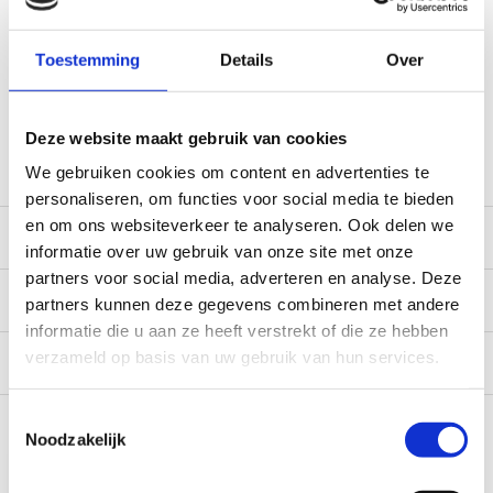
World wide shipping (normal size and weight packages)
Gratis verzending vanaf € 100,- naar NL en BE
Toestemming
Details
Over
*Zeer grote magazijnvoorraad direct beschikbaar voor
verzending. Een deel van de artikelen op voorraad in de
winkel, mail ons voor de beschikbaarheid in de winkel:
Deze website maakt gebruik van cookies
service@camperhuis.nl
We gebruiken cookies om content en advertenties te
personaliseren, om functies voor social media te bieden
en om ons websiteverkeer te analyseren. Ook delen we
Beschrijving
informatie over uw gebruik van onze site met onze
partners voor social media, adverteren en analyse. Deze
Specificaties
partners kunnen deze gegevens combineren met andere
informatie die u aan ze heeft verstrekt of die ze hebben
verzameld op basis van uw gebruik van hun services.
Reviews
0/10
Recent bekeken
Toestemmingsselectie
Noodzakelijk