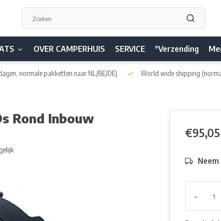
ATS
OVER CAMPERHUIS
SERVICE
*Verzending
Me
dagen, normale pakketten naar NL/BE/DE)
World wide shipping
(norma
EDs Rond Inbouw
€95,05
gelijk
Neem h
-