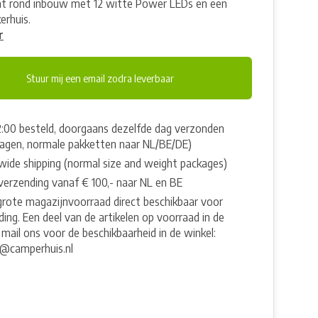
ht rond inbouw met 12 witte Power LEDs en een
rhuis.
r
Stuur mij een email zodra leverbaar
2:00 besteld, doorgaans dezelfde dag verzonden
agen, normale pakketten naar NL/BE/DE)
wide shipping (normal size and weight packages)
 verzending vanaf € 100,- naar NL en BE
grote magazijnvoorraad direct beschikbaar voor
ing. Een deel van de artikelen op voorraad in de
 mail ons voor de beschikbaarheid in de winkel:
e@camperhuis.nl