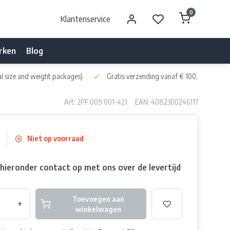
0
Klantenservice
rken
Blog
l size and weight packages)
Gratis verzending vanaf € 100,- naar NL 
Art: 2PF 009 001-421
EAN: 4082300246117
Niet op voorraad
ieronder contact op met ons over de levertijd
Toevoegen aan
+
winkelwagen