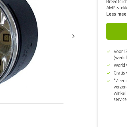
Breedtelic
AMP-stekke
Lees mee
Voor 1
(werkd
World 
Gratis
*Zeer 
verzend
winkel,
servic