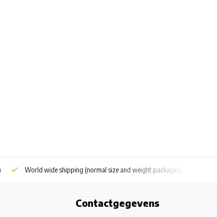
)
World wide shipping
(normal size and weight packages)
Grat
Contactgegevens