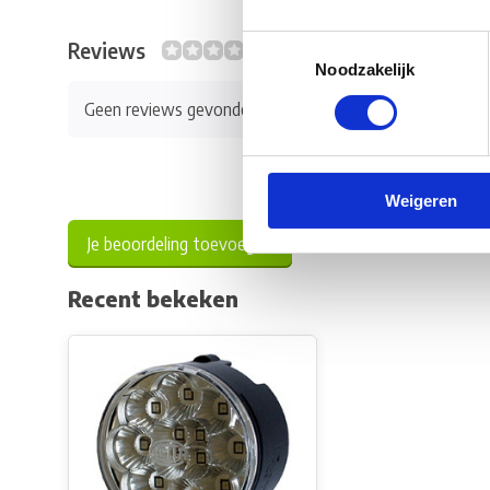
Toestemmingsselectie
Reviews
0/10
Noodzakelijk
Geen reviews gevonden
Weigeren
Je beoordeling toevoegen
Recent bekeken