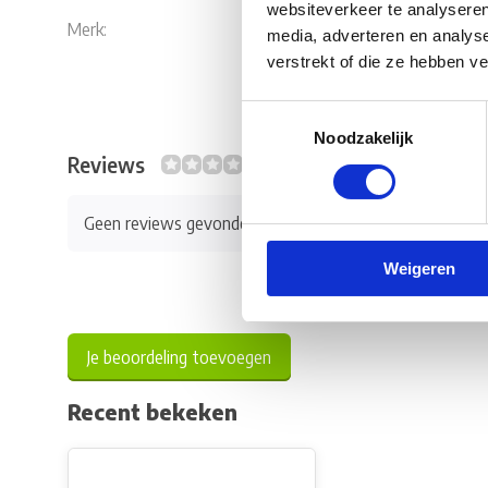
websiteverkeer te analyseren
Merk:
Fiamma
media, adverteren en analys
verstrekt of die ze hebben v
Toestemmingsselectie
Noodzakelijk
Reviews
0/10
Geen reviews gevonden
Weigeren
Je beoordeling toevoegen
Recent bekeken