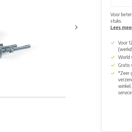
Voor betere
stuks.
Lees mee
Voor 1
(werkd
World 
Gratis
*Zeer 
verzend
winkel,
servic