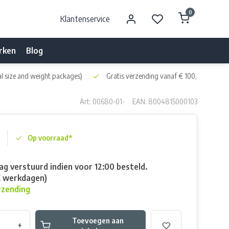
0
Klantenservice
rken
Blog
l size and weight packages)
Gratis verzending vanaf € 100,- naar NL 
Art: 00680-01-
EAN: 8004815000103
Op voorraad*
g verstuurd indien voor 12:00 besteld.
E werkdagen)
rzending
Toevoegen aan
+