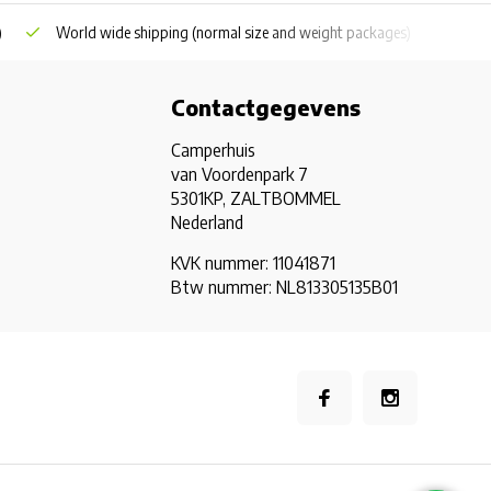
)
World wide shipping
(normal size and weight packages)
Grat
Contactgegevens
Camperhuis
van Voordenpark 7
5301KP, ZALTBOMMEL
Nederland
KVK nummer: 11041871
Btw nummer: NL813305135B01