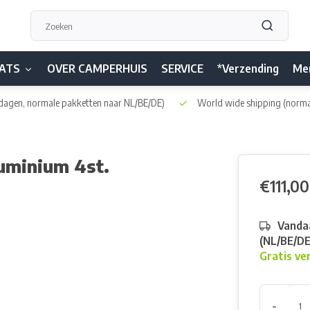
ATS
OVER CAMPERHUIS
SERVICE
*Verzending
Me
dagen, normale pakketten naar NL/BE/DE)
World wide shipping
(norma
uminium 4st.
€111,00
Vandaa
(NL/BE/D
Gratis ve
-