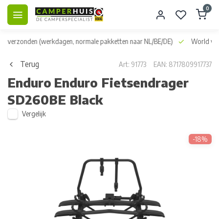
0
dag verzonden
(werkdagen, normale pakketten naar NL/BE/DE)
World wid
Terug
Art: 91773
EAN: 8717809917737
Enduro
Enduro Fietsendrager
SD260BE Black
Vergelijk
-18%