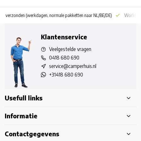
 dag verzonden
(werkdagen, normale pakketten naar NL/BE/DE)
World wi
Klantenservice
Veelgestelde vragen
0418 680 690
service@camperhuis.nl
+31418 680 690
Usefull links
Informatie
Contactgegevens