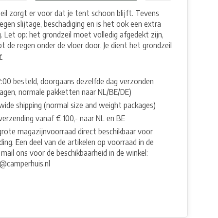
il zorgt er voor dat je tent schoon blijft. Tevens
egen slijtage, beschadiging en is het ook een extra
g. Let op: het grondzeil moet volledig afgedekt zijn,
t de regen onder de vloer door. Je dient het grondzeil
r
2:00 besteld, doorgaans dezelfde dag verzonden
agen, normale pakketten naar NL/BE/DE)
wide shipping (normal size and weight packages)
 verzending vanaf € 100,- naar NL en BE
grote magazijnvoorraad direct beschikbaar voor
ing. Een deel van de artikelen op voorraad in de
 mail ons voor de beschikbaarheid in de winkel:
e@camperhuis.nl