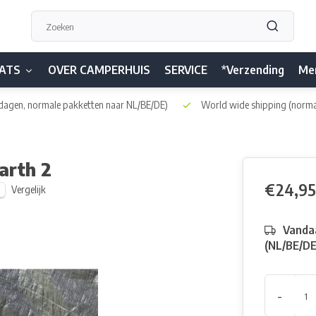
ATS
OVER CAMPERHUIS
SERVICE
*Verzending
Me
dagen, normale pakketten naar NL/BE/DE)
World wide shipping
(norma
arth 2
€24,95
Vergelijk
Vandaa
(NL/BE/D
-