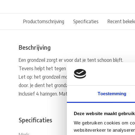
Productomschrijving
Specificaties
Recent bekek
Beschrijving
Een grondzeil zorgt er voor dat je tent schoon blijft.
Tevens helpt het tegen slijtage, beschadiging en is het ook
Let op: het grondzeil moet volledig afgedekt zijn, anders 
door. Je dient het grondzeil zelf op maat te knippen.
Inclusief 4 haringen. Materiaal grondzeil: Dubbel gecoat 1
Toestemming
Deze website maakt gebruik
Specificaties
We gebruiken cookies om cont
websiteverkeer te analyseren
Merk:
Outwell