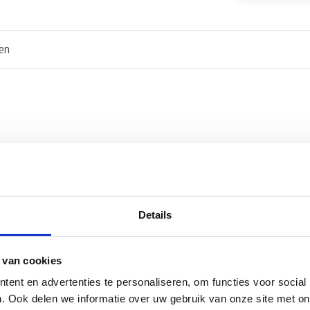
en
 een extra isolatielaag.
loopt de regen onder de vloer
00% polyethyleen.
Details
 van cookies
ent en advertenties te personaliseren, om functies voor social
. Ook delen we informatie over uw gebruik van onze site met on