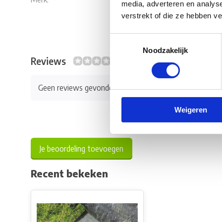
media, adverteren en analys
verstrekt of die ze hebben v
Toestemmingsselectie
Noodzakelijk
Reviews
0/10
Geen reviews gevonden
Weigeren
Je beoordeling toevoegen
Recent bekeken