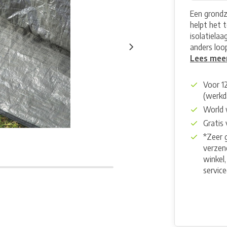
Een grondze
helpt het t
isolatielaa
anders loop
Lees mee
Voor 1
(werkd
World 
Gratis
*Zeer 
verzend
winkel,
servic