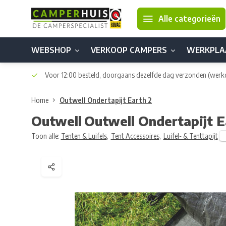
Alle categorieën
WEBSHOP
VERKOOP CAMPERS
WERKPLA
Voor 12:00 besteld, doorgaans dezelfde dag verzonden
(werk
Home
Outwell Ondertapijt Earth 2
Outwell
Outwell Ondertapijt E
Toon alle:
Tenten & Luifels
,
Tent Accessoires
,
Luifel- & Tenttapijt