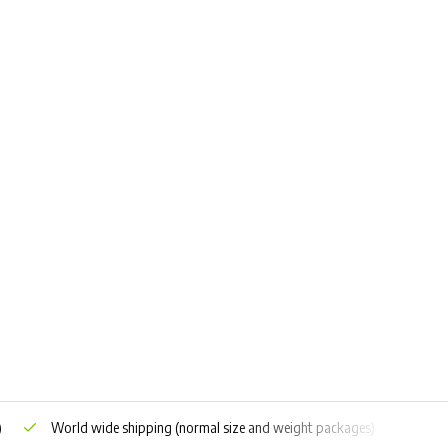
)
World wide shipping
(normal size and weight packages)
Grat