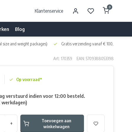
0
Klantenservice
rken
Blog
l size and weight packages)
Gratis verzending vanaf € 100,- naar NL 
Art: 170359
EAN: 5709388053398
Op voorraad*
g verstuurd indien voor 12:00 besteld.
E werkdagen)
Toevoegen aan
+
winkelwagen