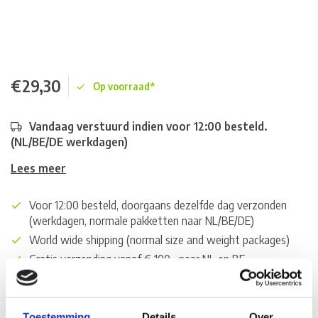
€29,30
Op voorraad*
Vandaag verstuurd indien voor 12:00 besteld.
(NL/BE/DE werkdagen)
Lees meer
Voor 12:00 besteld, doorgaans dezelfde dag verzonden
(werkdagen, normale pakketten naar NL/BE/DE)
World wide shipping (normal size and weight packages)
Gratis verzending vanaf € 100,- naar NL en BE
*Zeer grote magazijnvoorraad direct beschikbaar voor
verzending. Een deel van de artikelen op voorraad in de
winkel, mail ons voor de beschikbaarheid in de winkel:
Toestemming
Details
Over