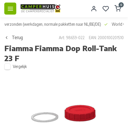
0
dag verzonden
(werkdagen, normale pakketten naar NL/BE/DE)
World wid
Terug
Art: 98659-022
EAN: 2000100201510
Fiamma
Fiamma Dop Roll-Tank
23 F
Vergelijk