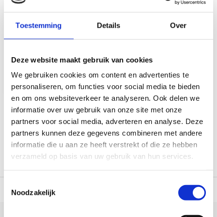
Acculader/Omvormer
X80 16.5A
Toestemming
Details
Over
Op voorraad*
€633,50
Deze website maakt gebruik van cookies
€599,00
We gebruiken cookies om content en advertenties te
Vergelijk
personaliseren, om functies voor social media te bieden
en om ons websiteverkeer te analyseren. Ook delen we
informatie over uw gebruik van onze site met onze
1
partners voor social media, adverteren en analyse. Deze
partners kunnen deze gegevens combineren met andere
informatie die u aan ze heeft verstrekt of die ze hebben
verzameld op basis van uw gebruik van hun services.
Toestemmingsselectie
 dag verzonden
(werkdagen, normale pakketten naar NL/BE/DE)
World wi
Noodzakelijk