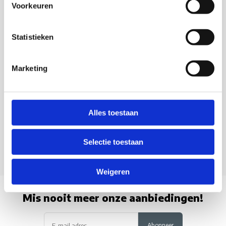
Klantenservice
Voorkeuren
Veelgestelde vragen
Statistieken
0418 680 690
service@camperhuis.nl
+31418 680 690
Marketing
Usefull links
Alles toestaan
Informatie
Selectie toestaan
Contactgegevens
Weigeren
Mis nooit meer onze aanbiedingen!
Abonneer