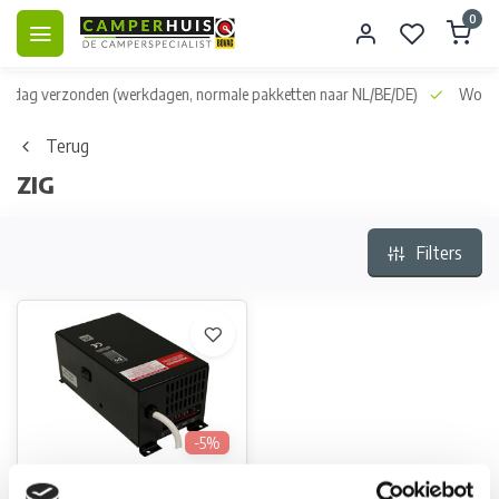
0
dag verzonden
(werkdagen, normale pakketten naar NL/BE/DE)
World wid
Terug
ZIG
Filters
-5%
ZIG ZIG