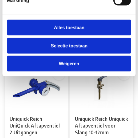
Marketing
Uniquick Reich
Uniquick Reich
UniQuick Aftapventiel 1
UniQuick Aftapventiel
Uitgang
2 Uitgangen
Op voorraad*
Op voorraad*
Alles toestaan
€15,80
€17,85
Selectie toestaan
Vergelijk
Vergelijk
Weigeren
Uniquick Reich
Uniquick Reich Uniquick
UniQuick Aftapventiel
Aftapventiel voor
2 Uitgangen
Slang 10-12mm