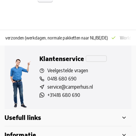
 dag verzonden
(werkdagen, normale pakketten naar NL/BE/DE)
World wi
Klantenservice
Veelgestelde vragen
0418 680 690
service@camperhuis.nl
+31418 680 690
Usefull links
Informatie