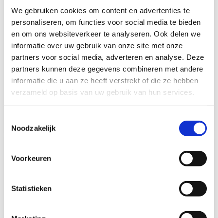
We gebruiken cookies om content en advertenties te
personaliseren, om functies voor social media te bieden
en om ons websiteverkeer te analyseren. Ook delen we
Uniquick Reich
Uniquick Reich
informatie over uw gebruik van onze site met onze
UniQuick Aftap- en
UniQuick Aftapventiel 1
partners voor social media, adverteren en analyse. Deze
Ontluchtingsventiel
Uitgang
partners kunnen deze gegevens combineren met andere
Op voorraad*
Op voorraad*
informatie die u aan ze heeft verstrekt of die ze hebben
verzameld op basis van uw gebruik van hun services.
€13,70
€15,80
Toestemmingsselectie
Vergelijk
Vergelijk
Noodzakelijk
Voorkeuren
Statistieken