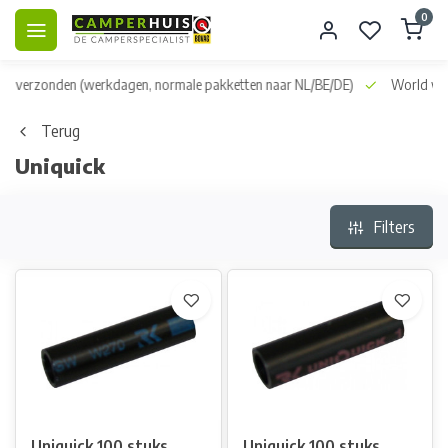
0
dag verzonden
(werkdagen, normale pakketten naar NL/BE/DE)
World wid
Terug
Uniquick
Filters
Uniquick 100 stuks
Uniquick 100 stuks