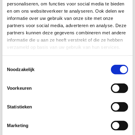
personaliseren, om functies voor social media te bieden
en om ons websiteverkeer te analyseren. Ook delen we
Thule Cilinder inclusief
Thule Con. profiles
informatie over uw gebruik van onze site met onze
2 sleutels Door Lock
Thule step 550 V10
partners voor social media, adverteren en analyse. Deze
(3pc)
Op voorraad*
partners kunnen deze gegevens combineren met andere
Op voorraad*
informatie die u aan ze heeft verstrekt of die ze hebben
verzameld op basis van uw gebruik van hun services.
€37,40
€31,50
Vergelijk
Toestemmingsselectie
Vergelijk
Noodzakelijk
Voorkeuren
Statistieken
Marketing
Thule Door Lock Single
Thule Door Lock Single