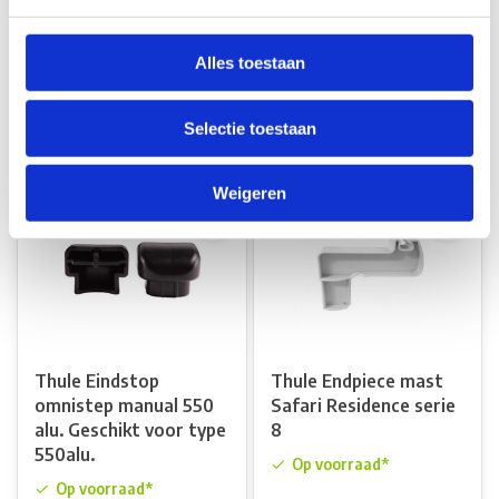
per 3 stuks
Op voorraad*
Op voorraad*
Alles toestaan
€66,00
€184,90
Vergelijk
Selectie toestaan
Vergelijk
Weigeren
Thule Eindstop
Thule Endpiece mast
omnistep manual 550
Safari Residence serie
alu. Geschikt voor type
8
550alu.
Op voorraad*
Op voorraad*