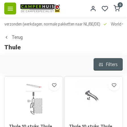
0
dag verzonden
(werkdagen, normale pakketten naar NL/BE/DE)
World wid
Terug
Thule
Filters
Thule 10 stuks Thule
Thule 10 stuks Thule