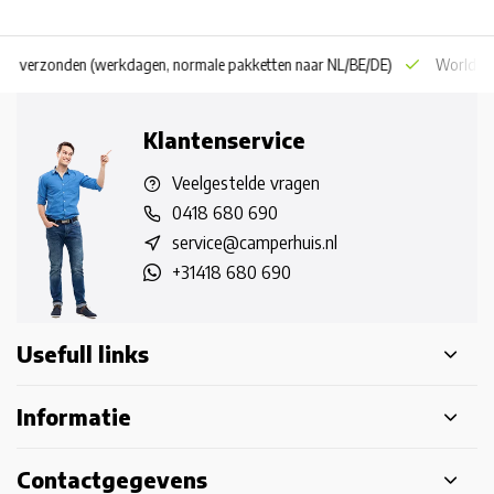
 dag verzonden
(werkdagen, normale pakketten naar NL/BE/DE)
World wi
Klantenservice
Veelgestelde vragen
0418 680 690
service@camperhuis.nl
+31418 680 690
Usefull links
Informatie
Contactgegevens