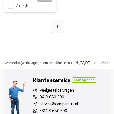
Vergelijk
1
 dag verzonden
(werkdagen, normale pakketten naar NL/BE/DE)
World wi
Klantenservice
now opened
Veelgestelde vragen
0418 680 690
service@camperhuis.nl
+31418 680 690