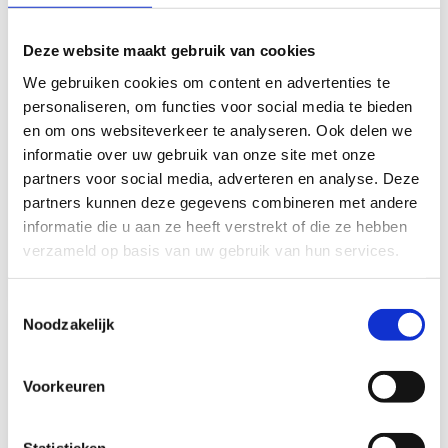
Deze website maakt gebruik van cookies
We gebruiken cookies om content en advertenties te
personaliseren, om functies voor social media te bieden
Solbio Solbio Original
Solbio Solbio
en om ons websiteverkeer te analyseren. Ook delen we
XXL 10L
Schoonwatertankreiniger
informatie over uw gebruik van onze site met onze
partners voor social media, adverteren en analyse. Deze
Op voorraad*
Niet op voorraad
partners kunnen deze gegevens combineren met andere
informatie die u aan ze heeft verstrekt of die ze hebben
€159,99
€18,99
verzameld op basis van uw gebruik van hun services.
Vergelijk
Vergelijk
Toestemmingsselectie
Noodzakelijk
Voorkeuren