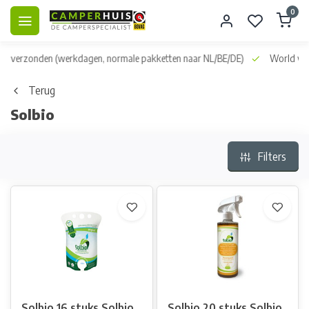
0
dag verzonden
(werkdagen, normale pakketten naar NL/BE/DE)
World wid
Terug
Solbio
Filters
Solbio 16 stuks Solbio
Solbio 20 stuks Solbio