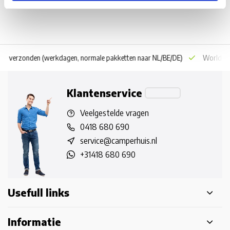
 dag verzonden
(werkdagen, normale pakketten naar NL/BE/DE)
World wi
Klantenservice
Veelgestelde vragen
0418 680 690
service@camperhuis.nl
+31418 680 690
Usefull links
Informatie