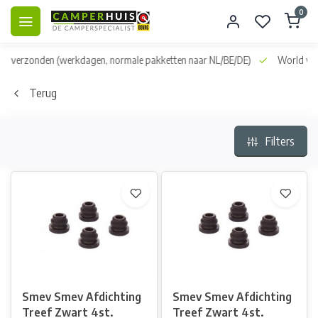
0
dag verzonden
(werkdagen, normale pakketten naar NL/BE/DE)
World wid
Terug
Filters
Smev Smev Afdichting
Smev Smev Afdichting
Treef Zwart 4st.
Treef Zwart 4st.