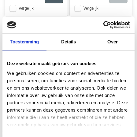
Vergelijk
Vergelijk
Toestemming
Details
Over
Deze website maakt gebruik van cookies
Smev Smev Afvoerplug
Smev Smev
We gebruiken cookies om content en advertenties te
Recht 25mm Compleet
Thermokoppel 45cm +
personaliseren, om functies voor social media te bieden
Snelkoppeling
en om ons websiteverkeer te analyseren. Ook delen we
Niet op voorraad
Op voorraad*
informatie over uw gebruik van onze site met onze
partners voor social media, adverteren en analyse. Deze
€19,35
partners kunnen deze gegevens combineren met andere
€40,85
informatie die u aan ze heeft verstrekt of die ze hebben
Vergelijk
Vergelijk
verzameld op basis van uw gebruik van hun services.