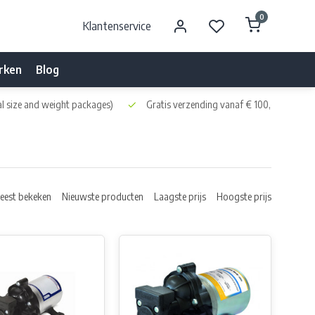
0
Klantenservice
rken
Blog
l size and weight packages)
Gratis verzending vanaf € 100,- naar NL 
eest bekeken
Nieuwste producten
Laagste prijs
Hoogste prijs