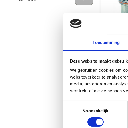
Shurflo Sh
schroeffilt
Toestemming
1/2 Inch
Op voorr
Deze website maakt gebruik
€17,25
We gebruiken cookies om cont
Vergelij
websiteverkeer te analyseren
media, adverteren en analys
verstrekt of die ze hebben v
Toestemmingsselectie
Noodzakelijk