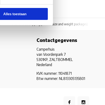
Alles toestaan
)
World wide shipping
(normal size and weight packages)
Grat
Contactgegevens
Camperhuis
van Voordenpark 7
5301KP, ZALTBOMMEL
Nederland
KVK nummer: 11041871
Btw nummer: NL813305135B01