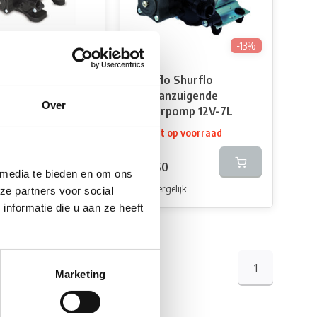
-13%
o Shurflo
Shurflo Shurflo
nzuigende
Zelfaanzuigende
Over
pomp 12V-10L
Waterpomp 12V-7L
oorraad*
Niet op voorraad
€94,95
5
€82,50
 media te bieden en om ons
elijk
Vergelijk
ze partners voor social
nformatie die u aan ze heeft
1
Marketing