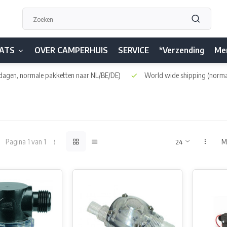
ATS
OVER CAMPERHUIS
SERVICE
*Verzending
Me
dagen, normale pakketten naar NL/BE/DE)
World wide shipping
(norma
Pagina 1 van 1
M