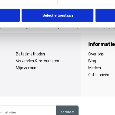
Selectie toestaan
rgaans dezelfde dag verzonden
(werkdagen, normale pakketten naar NL/BE/DE
Informatie
Betaalmethoden
Over ons
Verzenden & retourneren
Blog
Mijn account
Merken
Categorieën
Abonneer