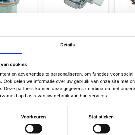
urflo
Shurflo Shurflo
Shurfl
er 1/2 Inch x
Waterfilter Koppelbaar
Zelfaa
Details
Water
Op voorraad*
aad*
Op v
€25,20
 van cookies
€106,1
Vergelijk
ent en advertenties te personaliseren, om functies voor social
k
Verg
. Ook delen we informatie over uw gebruik van onze site met on
e. Deze partners kunnen deze gegevens combineren met andere i
erzameld op basis van uw gebruik van hun services.
Voorkeuren
Statistieken