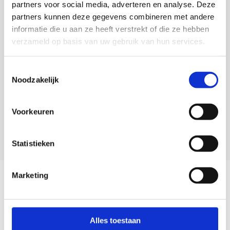
partners voor social media, adverteren en analyse. Deze
Veelgestelde vragen
partners kunnen deze gegevens combineren met andere
0418 680 690
informatie die u aan ze heeft verstrekt of die ze hebben
service@camperhuis.nl
verzameld op basis van uw gebruik van hun services.
+31418 680 690
Toestemmingsselectie
Noodzakelijk
Usefull links
Voorkeuren
Informatie
Statistieken
Contactgegevens
Marketing
Mis nooit meer onze aanbiedingen!
Abonneer
Alles toestaan