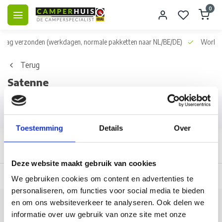
0
dag verzonden
(werkdagen, normale pakketten naar NL/BE/DE)
World wid
Terug
Satenne
Filters
Toestemming
Details
Over
Deze website maakt gebruik van cookies
 dag verzonden
(werkdagen, normale pakketten naar NL/BE/DE)
World wi
We gebruiken cookies om content en advertenties te
personaliseren, om functies voor social media te bieden
en om ons websiteverkeer te analyseren. Ook delen we
Klantenservice
informatie over uw gebruik van onze site met onze