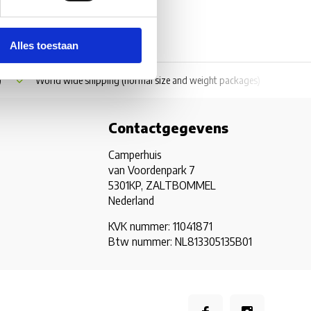
Alles toestaan
)
World wide shipping
(normal size and weight packages)
Grat
Contactgegevens
Camperhuis
van Voordenpark 7
5301KP, ZALTBOMMEL
Nederland
KVK nummer: 11041871
Btw nummer: NL813305135B01