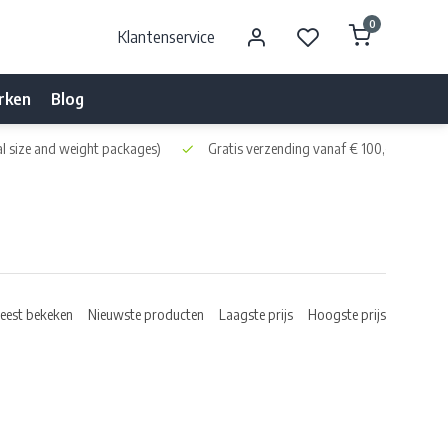
0
Klantenservice
rken
Blog
l size and weight packages)
Gratis verzending vanaf € 100,- naar NL 
eest bekeken
Nieuwste producten
Laagste prijs
Hoogste prijs