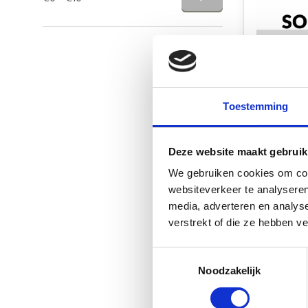
Prym Zeilk
Toestemming
Koper 11m
Op voorr
Deze website maakt gebruik
€5,40
We gebruiken cookies om cont
websiteverkeer te analyseren
Vergelij
media, adverteren en analys
verstrekt of die ze hebben v
Toestemmingsselectie
Noodzakelijk