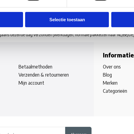
Selectie toestaan
rgaans dezelfde dag verzonden
(werkdagen, normale pakketten naar NL/BE/DE
Informatie
Betaalmethoden
Over ons
Verzenden & retourneren
Blog
Mijn account
Merken
Categorieën