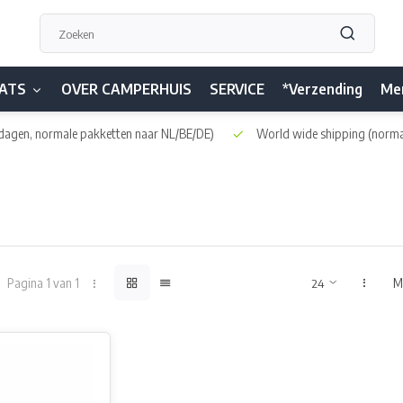
ATS
OVER CAMPERHUIS
SERVICE
*Verzending
Me
dagen, normale pakketten naar NL/BE/DE)
World wide shipping
(norma
Pagina 1 van 1
M