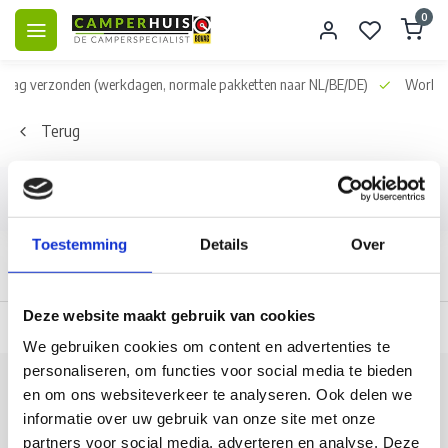
0
dag verzonden
(werkdagen, normale pakketten naar NL/BE/DE)
World wid
Terug
Filters
Toestemming
Details
Over
Deze website maakt gebruik van cookies
 dag verzonden
(werkdagen, normale pakketten naar NL/BE/DE)
World wi
We gebruiken cookies om content en advertenties te
personaliseren, om functies voor social media te bieden
Klantenservice
en om ons websiteverkeer te analyseren. Ook delen we
informatie over uw gebruik van onze site met onze
Veelgestelde vragen
partners voor social media, adverteren en analyse. Deze