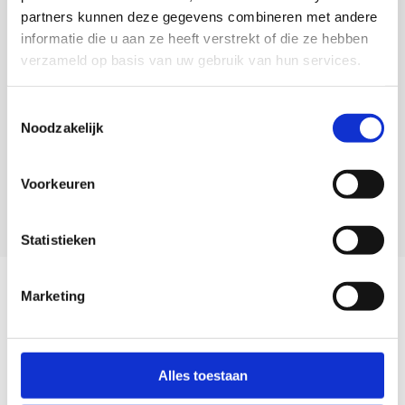
0418 680 690
partners kunnen deze gegevens combineren met andere
service@camperhuis.nl
informatie die u aan ze heeft verstrekt of die ze hebben
verzameld op basis van uw gebruik van hun services.
+31418 680 690
Toestemmingsselectie
Usefull links
Noodzakelijk
Informatie
Voorkeuren
Contactgegevens
Statistieken
Mis nooit meer onze aanbiedingen!
Marketing
Abonneer
Alles toestaan